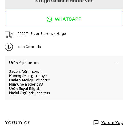
Stoğa Gelince Haber Ver
WHATSAPP
2000 TL Üzeri Ücretsiz Kargo
İade Garantisi
Ürün Açıklaması
Sezon:
Dört mevsim
Kumaş Özelliği:
Penye
Beden Aralığı:
Standart
Numune Bedeni:
38
Ürün Boyut Bilgisi:
Model Ölçüleri:
Beden:38
Yorumlar
Yorum Yap