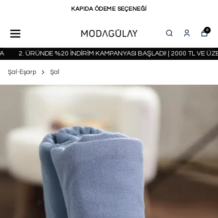
KAPIDA ÖDEME SEÇENEĞİ
0
2. ÜRÜNDE %20 İNDİRİM KAMPANYASI BAŞLADI! | 2000 TL VE ÜZERİ
Şal-Eşarp
Şal