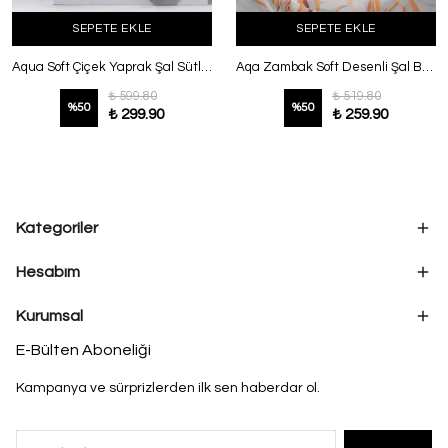
SEPETE EKLE
SEPETE EKLE
Aqua Soft Çiçek Yaprak Şal Sütlü Kahve
Aqa Zambak Soft Desenli Şal Bebe Mavi
₺ 599.80
₺ 519.80
%
50
%
50
₺ 299.90
₺ 259.90
Kategoriler
Hesabım
Kurumsal
E-Bülten Aboneliği
Kampanya ve sürprizlerden ilk sen haberdar ol.