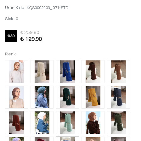
Ürün Kodu
:
KQS0002103_071-STD
Stok
:
0
₺ 259.80
%
50
₺ 129.90
Renk