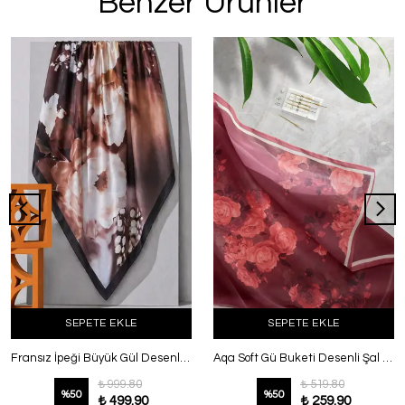
Benzer Ürünler
SEPETE EKLE
SEPETE EKLE
Fransız İpeği Büyük Gül Desenli Şal Kahve
Aqa Soft Gü Buketi Desenli Şal Bordo
₺ 999.80
₺ 519.80
%
50
%
50
₺ 499.90
₺ 259.90