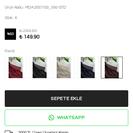
Ürün Kodu
:
MDA25S7103_050-STD
Stok
:
4
₺ 299.80
%
50
₺ 149.90
Renk
SEPETE EKLE
WHATSAPP
2000 TL Üzeri Ücretsiz Kargo