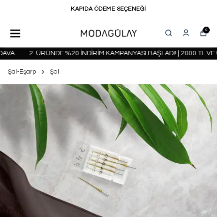
KAPIDA ÖDEME SEÇENEĞİ
0
A
2. ÜRÜNDE %20 İNDİRİM KAMPANYASI BAŞLADI! | 2000 TL VE Ü
Şal-Eşarp
Şal