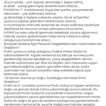
d) yurt içinde - yurt dışında aktarıldığı 3. kişileri bilme,
e) eksik - yanlış işlenmişse düzeltilmesini isteme,
f) KVKK’nın 7. maddesinde öngörülen şartlar çerçevesinde
silinmesini - yok edilmesini isteme,
g) aktarıldığı 3. kişilere yukarıda sayılan (d) ve (e) bentleri
uyarınca yapılan işlemlerin bildirilmesini isteme,
h) münhasıran otomatik sistemler ile analiz edilmesi nedeniyle
aleyhinize bir sonucun ortaya çıkmasına itiraz etme,
i) KVKK’ya aykırı olarak işlenmesi sebebiyle zarara uğramanız
hâlinde zararın giderilmesini talep etme haklarına sahip
olduğunuzu hatırlatmak isteriz.
9) Kişisel Verilerle İlgili Mevzuat Değişikliklerinden Nasıl Haberdar
Olabilirim?
KVKK uyarınca sahip olduğunuz haklar Moda Gülay’nin
yükümlülükleridir. Kişisel verilerinizi bu bilinçle ve mevzuatın
gerektirdiği ölçüde işlediğimizi, yasal değişikliklerin olması
halinde sayfamızda yer alan bu bilgileri yeni mevzuata uygun
güncelleyeceğimizi, yapılan güncellemeleri de bu sayfa
üzerinden her zaman kolaylıkla takip edebileceğinizi size
bildirmek isteriz.
10) Verinin Güncel ve Doğru Tutulduğundan Nasıl Emin
Olabilirim?
KVKK’nın 4. maddesi uyarınca Moda Gülay’nin kişisel verilerinizi
doğru ve güncel olarak tutma yükümlülüğü bulunmaktadır. Bu
kapsamda Moda Gülay’nin yürürlükteki mevzuattan doğan
yükümlülüklerini yerine getirebilmesi için müşterilerimizin Moda
Gülay ile doğru ve güncel verilerini paylaşması gerekmektedir.
Verilerinizin herhangi bir surette değişmesi halinde aşağıda