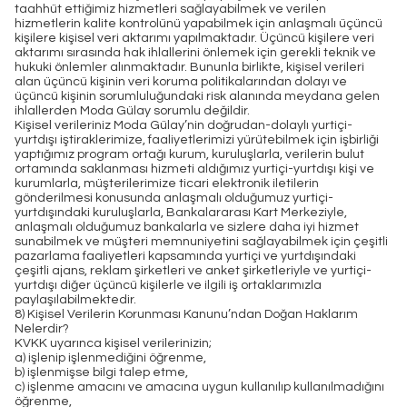
taahhüt ettiğimiz hizmetleri sağlayabilmek ve verilen
hizmetlerin kalite kontrolünü yapabilmek için anlaşmalı üçüncü
kişilere kişisel veri aktarımı yapılmaktadır. Üçüncü kişilere veri
aktarımı sırasında hak ihlallerini önlemek için gerekli teknik ve
hukuki önlemler alınmaktadır. Bununla birlikte, kişisel verileri
alan üçüncü kişinin veri koruma politikalarından dolayı ve
üçüncü kişinin sorumluluğundaki risk alanında meydana gelen
ihlallerden Moda Gülay sorumlu değildir.
Kişisel verileriniz Moda Gülay’nin doğrudan-dolaylı yurtiçi-
yurtdışı iştiraklerimize, faaliyetlerimizi yürütebilmek için işbirliği
yaptığımız program ortağı kurum, kuruluşlarla, verilerin bulut
ortamında saklanması hizmeti aldığımız yurtiçi-yurtdışı kişi ve
kurumlarla, müşterilerimize ticari elektronik iletilerin
gönderilmesi konusunda anlaşmalı olduğumuz yurtiçi-
yurtdışındaki kuruluşlarla, Bankalararası Kart Merkeziyle,
anlaşmalı olduğumuz bankalarla ve sizlere daha iyi hizmet
sunabilmek ve müşteri memnuniyetini sağlayabilmek için çeşitli
pazarlama faaliyetleri kapsamında yurtiçi ve yurtdışındaki
çeşitli ajans, reklam şirketleri ve anket şirketleriyle ve yurtiçi-
yurtdışı diğer üçüncü kişilerle ve ilgili iş ortaklarımızla
paylaşılabilmektedir.
8) Kişisel Verilerin Korunması Kanunu’ndan Doğan Haklarım
Nelerdir?
KVKK uyarınca kişisel verilerinizin;
a) işlenip işlenmediğini öğrenme,
b) işlenmişse bilgi talep etme,
c) işlenme amacını ve amacına uygun kullanılıp kullanılmadığını
öğrenme,