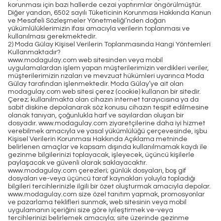
korunması için bazı hallerde cezai yaptırımlar öngörülmüştür.
Diğer yandan, 6502 sayılı Tüketicinin Korunması Hakkında Kanun
ve Mesafeli Sözleşmeler Yönetmeliği’nden doğan
yükümlülüklerimizin ifası amacıyla verilerin toplanması ve
kullanılması gerekmektedir.
2) Moda Gülay Kişisel Verilerin Toplanmasında Hangi Yöntemleri
Kullanmaktadır?
www.modagulay.com web sitesinden veya mobil
uygulamalardan işlem yapan müşterilerimizin verdikleri veriler,
müşterilerimizin rızaları ve mevzuat hükümleri uyarınca Moda
Gülay tarafından işlenmektedir. Moda Gülay’ye ait olan
modagulay.com web sitesi çerez (cookie) kullanan bir sitedir.
Çerez; kullanılmakta olan cihazın internet tarayıcısına ya da
sabit diskine depolanarak söz konusu cihazın tespit edilmesine
olanak tanıyan, çoğunlukla harf ve sayılardan oluşan bir
dosyadır. www.modagulay.com ziyaretçilerine daha iyi hizmet
verebilmek amacıyla ve yasal yükümlülüğü çerçevesinde, işbu
Kişisel Verilerin Korunması Hakkında Açıklama metninde
belirlenen amaçlar ve kapsam dışında kullanılmamak kaydı ile
gezinme bilgilerinizi toplayacak, işleyecek, üçüncü kişilerle
paylaşacak ve güvenli olarak saklayacaktır.
www.modagulay.com çerezleri; günlük dosyaları, boş gif
dosyaları ve-veya üçüncü taraf kaynakları yoluyla topladığı
bilgileri tercihlerinizle ilgili bir özet oluşturmak amacıyla depolar.
www.modagulay.com size özel tanıtım yapmak, promosyonlar
ve pazarlama teklifleri sunmak, web sitesinin veya mobil
uygulamanın içeriğini size göre iyileştirmek ve-veya
tercihlerinizi belirlemek amacıyla; site üzerinde gezinme