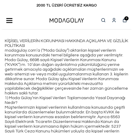
KAPIDA ÖDEME SEÇENEĞİ
0
KİŞİSEL VERİLERİN KORUNMASI HAKKINDA AÇIKLAMA VE GİZLİLİK
POLİTİKASI
modagulay.com’a (“Moda Gülay”) aktarılan kişisel verilerin
korunması konusundaki temel bilgilere aşağıda yer verilmiştir.
Moda Gülay, 6698 sayılı Kişisel Verilerin Korunması Kanunu
(“KVKK”) m. 10’dan doğan aydınlatma yükümlülüğünü yerine
getirmek amacıyla aşağıdaki açıklamaları müşterilerimizin ve
web-sitemizi ve-veya mobil uygulamalarımızı kullanan 3. kişilerin
dikkatine sunar. Moda Gülay işbu Kişisel Verilerin Korunması
Hakkında Açıklama metnini yürürlükteki mevzuatta
yapılabilecek değişiklikler çerçevesinde her zaman güncelleme
hakkını saklı tutar.
1) Moda Gülay’nin Kişisel Verileri Toplamasında Yasal Dayanağı
Nedir?
Müşterilerimizin kişisel verilerinin kullanılması konusunda çeşitli
kanunlarda düzenlemeler bulunmaktadır. En başta KVKK ile
kişisel verilerin korunması esasları belirlenmiştir. Ayrıca 6563
Sayılı Elektronik Ticaretin Düzenlenmesi Hakkında Kanun da
kişisel verilerin korunmasına ilişkin hüküm içermektedir. 5237
Sayılı Türk Ceza Kanunu hükümleri yoluyla da kişisel verilerin