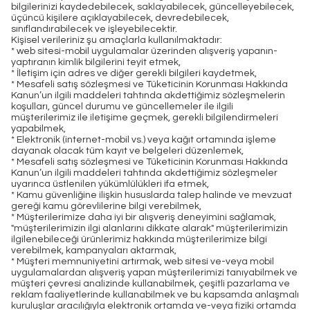
bilgilerinizi kaydedebilecek, saklayabilecek, güncelleyebilecek,
üçüncü kişilere açıklayabilecek, devredebilecek,
sınıflandırabilecek ve işleyebilecektir.
Kişisel verileriniz şu amaçlarla kullanılmaktadır:
* web sitesi-mobil uygulamalar üzerinden alışveriş yapanın-
yaptıranın kimlik bilgilerini teyit etmek,
* İletişim için adres ve diğer gerekli bilgileri kaydetmek,
* Mesafeli satış sözleşmesi ve Tüketicinin Korunması Hakkında
Kanun’un ilgili maddeleri tahtında akdettiğimiz sözleşmelerin
koşulları, güncel durumu ve güncellemeler ile ilgili
müşterilerimiz ile iletişime geçmek, gerekli bilgilendirmeleri
yapabilmek,
* Elektronik (internet-mobil vs.) veya kağıt ortamında işleme
dayanak olacak tüm kayıt ve belgeleri düzenlemek,
* Mesafeli satış sözleşmesi ve Tüketicinin Korunması Hakkında
Kanun’un ilgili maddeleri tahtında akdettiğimiz sözleşmeler
uyarınca üstlenilen yükümlülükleri ifa etmek,
* Kamu güvenliğine ilişkin hususlarda talep halinde ve mevzuat
gereği kamu görevlilerine bilgi verebilmek,
* Müşterilerimize daha iyi bir alışveriş deneyimini sağlamak,
"müşterilerimizin ilgi alanlarını dikkate alarak" müşterilerimizin
ilgilenebileceği ürünlerimiz hakkında müşterilerimize bilgi
verebilmek, kampanyaları aktarmak,
* Müşteri memnuniyetini artırmak, web sitesi ve-veya mobil
uygulamalardan alışveriş yapan müşterilerimizi tanıyabilmek ve
müşteri çevresi analizinde kullanabilmek, çeşitli pazarlama ve
reklam faaliyetlerinde kullanabilmek ve bu kapsamda anlaşmalı
kuruluşlar aracılığıyla elektronik ortamda ve-veya fiziki ortamda