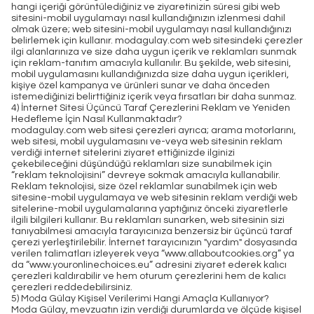
hangi içeriği görüntülediğiniz ve ziyaretinizin süresi gibi web
sitesini-mobil uygulamayı nasıl kullandığınızın izlenmesi dahil
olmak üzere; web sitesini-mobil uygulamayı nasıl kullandığınızı
belirlemek için kullanır. modagulay.com web sitesindeki çerezler
ilgi alanlarınıza ve size daha uygun içerik ve reklamları sunmak
için reklam-tanıtım amacıyla kullanılır. Bu şekilde, web sitesini,
mobil uygulamasını kullandığınızda size daha uygun içerikleri,
kişiye özel kampanya ve ürünleri sunar ve daha önceden
istemediğinizi belirttiğiniz içerik veya fırsatları bir daha sunmaz.
4) İnternet Sitesi Üçüncü Taraf Çerezlerini Reklam ve Yeniden
Hedefleme İçin Nasıl Kullanmaktadır?
modagulay.com web sitesi çerezleri ayrıca; arama motorlarını,
web sitesi, mobil uygulamasını ve-veya web sitesinin reklam
verdiği internet sitelerini ziyaret ettiğinizde ilginizi
çekebileceğini düşündüğü reklamları size sunabilmek için
“reklam teknolojisini” devreye sokmak amacıyla kullanabilir.
Reklam teknolojisi, size özel reklamlar sunabilmek için web
sitesine-mobil uygulamaya ve web sitesinin reklam verdiği web
sitelerine-mobil uygulamalarına yaptığınız önceki ziyaretlerle
ilgili bilgileri kullanır. Bu reklamları sunarken, web sitesinin sizi
tanıyabilmesi amacıyla tarayıcınıza benzersiz bir üçüncü taraf
çerezi yerleştirilebilir. İnternet tarayıcınızın "yardım" dosyasında
verilen talimatları izleyerek veya “www.allaboutcookies.org” ya
da “www.youronlinechoices.eu” adresini ziyaret ederek kalıcı
çerezleri kaldırabilir ve hem oturum çerezlerini hem de kalıcı
çerezleri reddedebilirsiniz.
5) Moda Gülay Kişisel Verilerimi Hangi Amaçla Kullanıyor?
Moda Gülay, mevzuatın izin verdiği durumlarda ve ölçüde kişisel