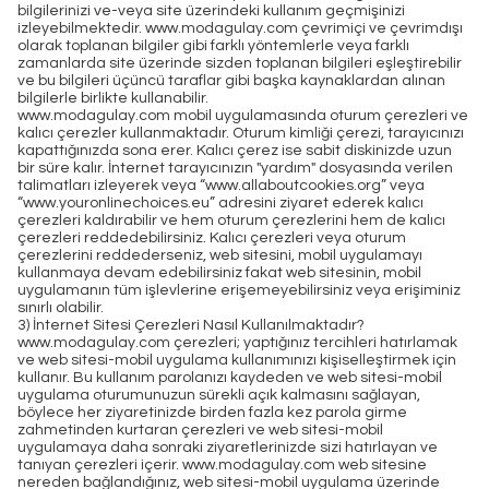
bilgilerinizi ve-veya site üzerindeki kullanım geçmişinizi
izleyebilmektedir. www.modagulay.com çevrimiçi ve çevrimdışı
olarak toplanan bilgiler gibi farklı yöntemlerle veya farklı
zamanlarda site üzerinde sizden toplanan bilgileri eşleştirebilir
ve bu bilgileri üçüncü taraflar gibi başka kaynaklardan alınan
bilgilerle birlikte kullanabilir.
www.modagulay.com mobil uygulamasında oturum çerezleri ve
kalıcı çerezler kullanmaktadır. Oturum kimliği çerezi, tarayıcınızı
kapattığınızda sona erer. Kalıcı çerez ise sabit diskinizde uzun
bir süre kalır. İnternet tarayıcınızın "yardım" dosyasında verilen
talimatları izleyerek veya “www.allaboutcookies.org” veya
“www.youronlinechoices.eu” adresini ziyaret ederek kalıcı
çerezleri kaldırabilir ve hem oturum çerezlerini hem de kalıcı
çerezleri reddedebilirsiniz. Kalıcı çerezleri veya oturum
çerezlerini reddederseniz, web sitesini, mobil uygulamayı
kullanmaya devam edebilirsiniz fakat web sitesinin, mobil
uygulamanın tüm işlevlerine erişemeyebilirsiniz veya erişiminiz
sınırlı olabilir.
3) İnternet Sitesi Çerezleri Nasıl Kullanılmaktadır?
www.modagulay.com çerezleri; yaptığınız tercihleri hatırlamak
ve web sitesi-mobil uygulama kullanımınızı kişiselleştirmek için
kullanır. Bu kullanım parolanızı kaydeden ve web sitesi-mobil
uygulama oturumunuzun sürekli açık kalmasını sağlayan,
böylece her ziyaretinizde birden fazla kez parola girme
zahmetinden kurtaran çerezleri ve web sitesi-mobil
uygulamaya daha sonraki ziyaretlerinizde sizi hatırlayan ve
tanıyan çerezleri içerir. www.modagulay.com web sitesine
nereden bağlandığınız, web sitesi-mobil uygulama üzerinde