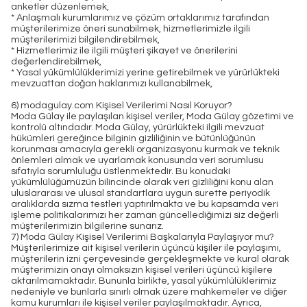
anketler düzenlemek,
* Anlaşmalı kurumlarımız ve çözüm ortaklarımız tarafından
müşterilerimize öneri sunabilmek, hizmetlerimizle ilgili
müşterilerimizi bilgilendirebilmek,
* Hizmetlerimiz ile ilgili müşteri şikayet ve önerilerini
değerlendirebilmek,
* Yasal yükümlülüklerimizi yerine getirebilmek ve yürürlükteki
mevzuattan doğan haklarımızı kullanabilmek,
6) modagulay.com Kişisel Verilerimi Nasıl Koruyor?
Moda Gülay ile paylaşılan kişisel veriler, Moda Gülay gözetimi ve
kontrolü altındadır. Moda Gülay, yürürlükteki ilgili mevzuat
hükümleri gereğince bilginin gizliliğinin ve bütünlüğünün
korunması amacıyla gerekli organizasyonu kurmak ve teknik
önlemleri almak ve uyarlamak konusunda veri sorumlusu
sıfatıyla sorumluluğu üstlenmektedir. Bu konudaki
yükümlülüğümüzün bilincinde olarak veri gizliliğini konu alan
uluslararası ve ulusal standartlara uygun surette periyodik
aralıklarda sızma testleri yaptırılmakta ve bu kapsamda veri
işleme politikalarımızı her zaman güncellediğimizi siz değerli
müşterilerimizin bilgilerine sunarız.
7) Moda Gülay Kişisel Verilerimi Başkalarıyla Paylaşıyor mu?
Müşterilerimize ait kişisel verilerin üçüncü kişiler ile paylaşımı,
müşterilerin izni çerçevesinde gerçekleşmekte ve kural olarak
müşterimizin onayı olmaksızın kişisel verileri üçüncü kişilere
aktarılmamaktadır. Bununla birlikte, yasal yükümlülüklerimiz
nedeniyle ve bunlarla sınırlı olmak üzere mahkemeler ve diğer
kamu kurumları ile kişisel veriler paylaşılmaktadır. Ayrıca,