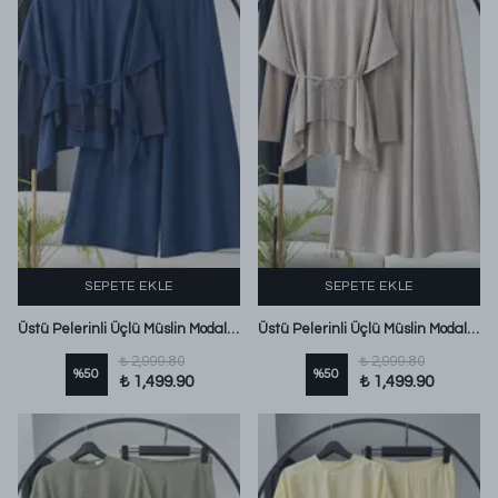
SEPETE EKLE
SEPETE EKLE
Üstü Pelerinli Üçlü Müslin Modal Pantolonlu Takım Lacivert
Üstü Pelerinli Üçlü Müslin Modal Pantolonlu Takım Vizon
₺ 2,999.80
₺ 2,999.80
%
50
%
50
₺ 1,499.90
₺ 1,499.90