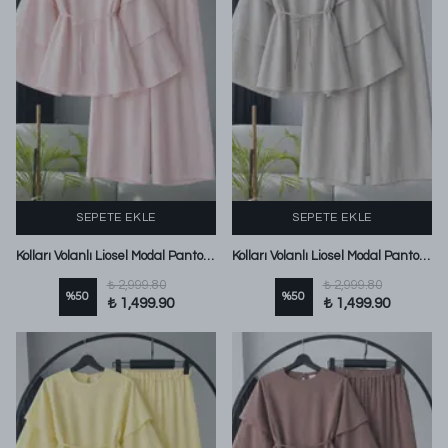
SEPETE EKLE
SEPETE EKLE
Kolları Volanlı Liosel Modal Pantolonlu Takım Toz Pembe
Kolları Volanlı Liosel Modal Pantolonlu Takım Taş
₺ 2,999.80
₺ 2,999.80
%
50
%
50
₺ 1,499.90
₺ 1,499.90