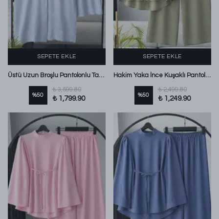
SEPETE EKLE
SEPETE EKLE
Üstü Uzun Broşlu Pantolonlu Takım Bebe Mavi
Hakim Yaka İnce Kuşaklı Pantolonlu Modal Takım Açık Haki
₺ 3,599.80
₺ 2,499.80
%
50
%
50
₺ 1,799.90
₺ 1,249.90