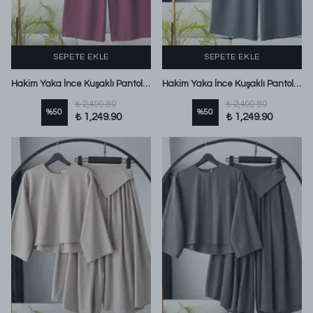
SEPETE EKLE
SEPETE EKLE
Hakim Yaka İnce Kuşaklı Pantolonlu Modal Takım Gül
Hakim Yaka İnce Kuşaklı Pantolonlu Modal Takım Füme
₺ 2,499.80
₺ 2,499.80
%
50
%
50
₺ 1,249.90
₺ 1,249.90