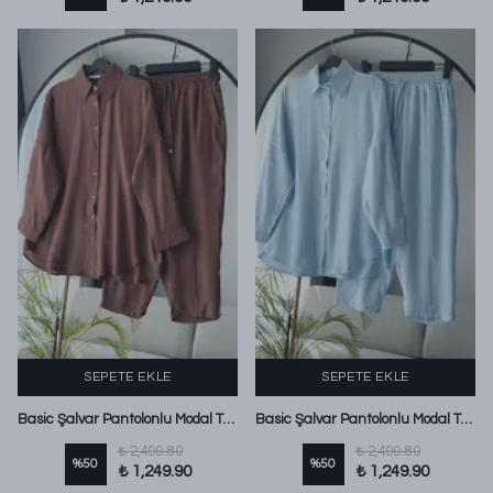
SEPETE EKLE
SEPETE EKLE
Basic Şalvar Pantolonlu Modal Takım Kahve
Basic Şalvar Pantolonlu Modal Takım Bebe Mavi
₺ 2,499.80
₺ 2,499.80
%
50
%
50
₺ 1,249.90
₺ 1,249.90