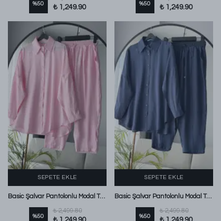
%
50
%
50
₺ 1,249.90
₺ 1,249.90
SEPETE EKLE
SEPETE EKLE
Basic Şalvar Pantolonlu Modal Takım Pembe
Basic Şalvar Pantolonlu Modal Takım Lacivert
₺ 2,499.80
₺ 2,499.80
%
50
%
50
₺ 1,249.90
₺ 1,249.90