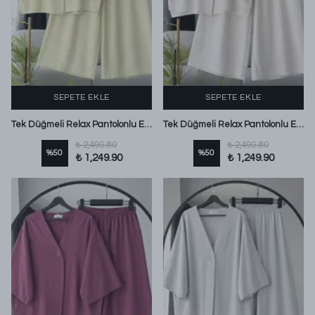
SEPETE EKLE
SEPETE EKLE
Tek Düğmeli Relax Pantolonlu Eslem Keten Takım Sarı
Tek Düğmeli Relax Pantolonlu Eslem Keten Takım Natural
₺ 2,499.80
₺ 2,499.80
%
50
%
50
₺ 1,249.90
₺ 1,249.90