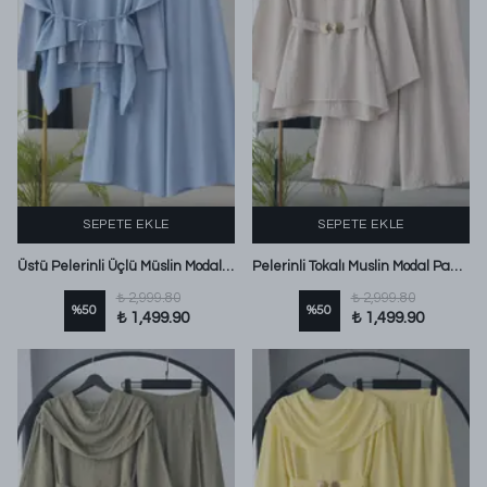
SEPETE EKLE
SEPETE EKLE
Üstü Pelerinli Üçlü Müslin Modal Pantolonlu Takım Bebe Mavi
Pelerinli Tokalı Muslin Modal Pantolonlu Takım Taş
₺ 2,999.80
₺ 2,999.80
%
50
%
50
₺ 1,499.90
₺ 1,499.90