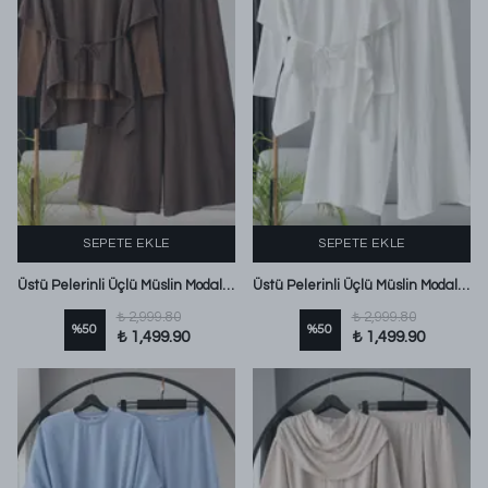
SEPETE EKLE
SEPETE EKLE
Üstü Pelerinli Üçlü Müslin Modal Pantolonlu Takım Kahve
Üstü Pelerinli Üçlü Müslin Modal Pantolonlu Takım Ekru
₺ 2,999.80
₺ 2,999.80
%
50
%
50
₺ 1,499.90
₺ 1,499.90