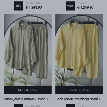
₺ 2,499.80
₺ 2,499.80
%
50
%
50
₺ 1,249.90
₺ 1,249.90
SEPETE EKLE
SEPETE EKLE
Basic Şalvar Pantolonlu Modal Takım Adaçayı
Basic Şalvar Pantolonlu Modal Takım Sarı
₺ 2,499.80
₺ 2,499.80