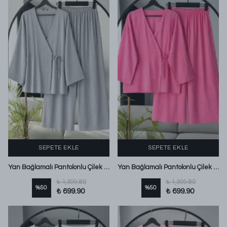
SEPETE EKLE
SEPETE EKLE
Yan Bağlamalı Pantolonlu Çilek Takım Gri
Yan Bağlamalı Pantolonlu Çilek Takım Fuşya
₺ 1,399.80
₺ 1,399.80
%
50
%
50
₺ 699.90
₺ 699.90