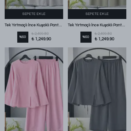
SEPETE EKLE
SEPETE EKLE
Tek Yırtmaçlı İnce Kuşaklı Pantolonlu Modal Takım Koyu Taş
Tek Yırtmaçlı İnce Kuşaklı Pantolonlu Modal Takım Koyu Haki
₺ 2,499.80
₺ 2,499.80
%
50
%
50
₺ 1,249.90
₺ 1,249.90