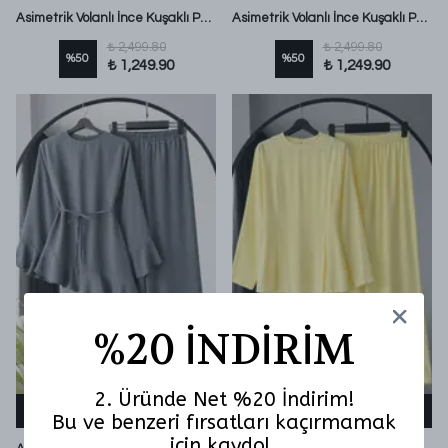
Asimetrik Volanlı İnce Kuşaklı Pantolonlu Modal Takım Koyu Haki
Asimetrik Volanlı İnce Kuşaklı Pantolonlu Modal Takım Pembe
₺ 2,499.80
₺ 2,499.80
%
50
%
50
₺ 1,249.90
₺ 1,249.90
%20 İNDİRİM
2. Üründe Net %20 İndirim!
SEPETE EKLE
SEPETE EKLE
Bu ve benzeri fırsatları kaçırmamak
için kaydol.