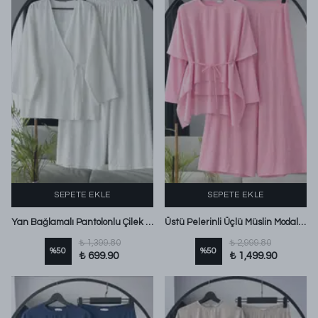
SEPETE EKLE
SEPETE EKLE
Yan Bağlamalı Pantolonlu Çilek Takım Ekru
Üstü Pelerinli Üçlü Müslin Modal Pantolonlu Takım Pembe
₺ 1,399.80
₺ 2,999.80
%
50
%
50
₺ 699.90
₺ 1,499.90