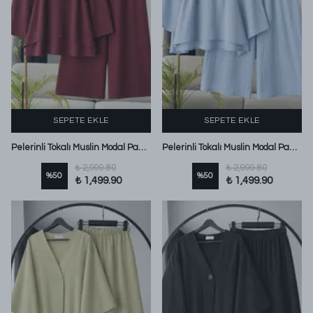
SEPETE EKLE
SEPETE EKLE
Pelerinli Tokalı Muslin Modal Pantolonlu Takım Bordo
Pelerinli Tokalı Muslin Modal Pantolonlu Takım Bebe Mavi
₺ 2,999.80
₺ 2,999.80
%
50
%
50
₺ 1,499.90
₺ 1,499.90