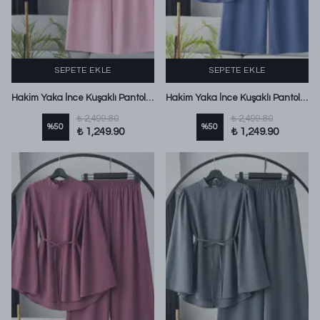
SEPETE EKLE
SEPETE EKLE
Hakim Yaka İnce Kuşaklı Pantolonlu Modal Takım Pembe
Hakim Yaka İnce Kuşaklı Pantolonlu Modal Takım Koyu Mavi
₺ 2,499.80
₺ 2,499.80
%
50
%
50
₺ 1,249.90
₺ 1,249.90