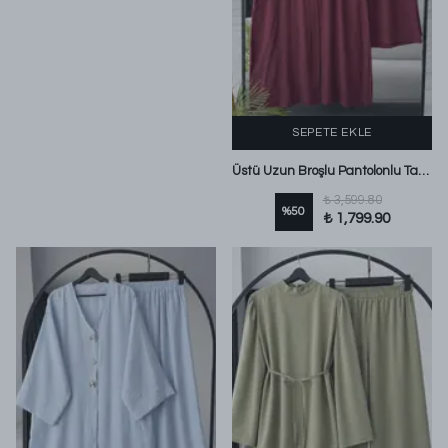
SEPETE EKLE
Üstü Uzun Broşlu Pantolonlu Takım Bordo
₺ 3,599.80
%
50
₺ 1,799.90