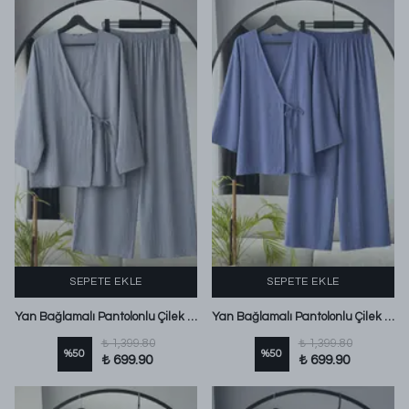
SEPETE EKLE
SEPETE EKLE
Yan Bağlamalı Pantolonlu Çilek Takım Koyu Gri
Yan Bağlamalı Pantolonlu Çilek Takım İndigo
₺ 1,399.80
₺ 1,399.80
%
50
%
50
₺ 699.90
₺ 699.90