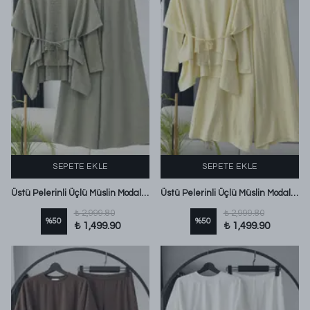
SEPETE EKLE
SEPETE EKLE
Üstü Pelerinli Üçlü Müslin Modal Pantolonlu Takım Adaçayı
Üstü Pelerinli Üçlü Müslin Modal Pantolonlu Takım Sarı
₺ 2,999.80
₺ 2,999.80
%
50
%
50
₺ 1,499.90
₺ 1,499.90