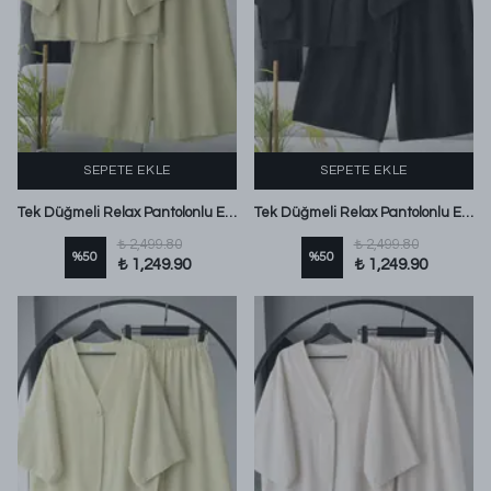
SEPETE EKLE
SEPETE EKLE
Tek Düğmeli Relax Pantolonlu Eslem Keten Takım Adaçayı
Tek Düğmeli Relax Pantolonlu Eslem Keten Takım Siyah
₺ 2,499.80
₺ 2,499.80
%
50
%
50
₺ 1,249.90
₺ 1,249.90