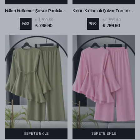
Kolları Katlamalı Şalvar Pantolonlu Sandy Takım Kahve
Kolları Katlamalı Şalvar Pantolonlu Sandy Takım Füme
₺ 1,599.80
₺ 1,599.80
%
50
%
50
₺ 799.90
₺ 799.90
SEPETE EKLE
SEPETE EKLE