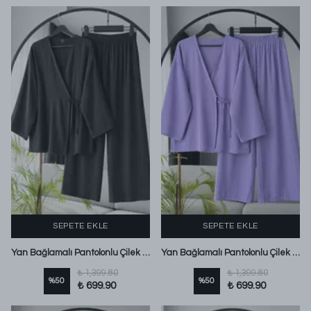
SEPETE EKLE
SEPETE EKLE
Yan Bağlamalı Pantolonlu Çilek Takım Siyah
Yan Bağlamalı Pantolonlu Çilek Takım Lila
₺ 1,399.80
₺ 1,399.80
%
50
%
50
₺ 699.90
₺ 699.90