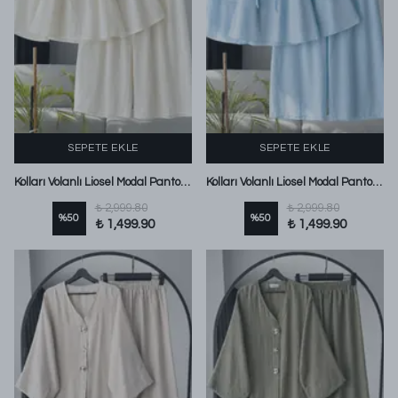
SEPETE EKLE
SEPETE EKLE
Kolları Volanlı Liosel Modal Pantolonlu Takım Ekru
Kolları Volanlı Liosel Modal Pantolonlu Takım Bebe Mavi
₺ 2,999.80
₺ 2,999.80
%
50
%
50
₺ 1,499.90
₺ 1,499.90