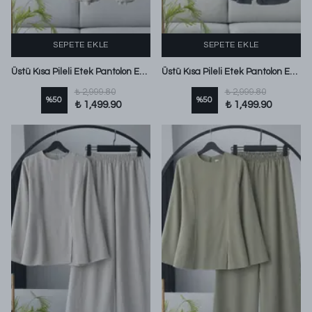
SEPETE EKLE
SEPETE EKLE
Üstü Kısa Pileli Etek Pantolon Eslem Keten Takım Taş
Üstü Kısa Pileli Etek Pantolon Eslem Keten Takım Füme
₺ 2,999.80
₺ 2,999.80
%
50
%
50
₺ 1,499.90
₺ 1,499.90