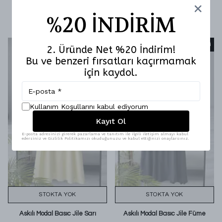
Askılı Modal Basıc Jile Adaçayı
Askılı Modal Basıc Jile Siyah
₺ 1,499.80
₺ 1,499.80
%20 İNDİRİM
%
50
%
50
₺ 749.90
₺ 749.90
Tükendi
Tükendi
2. Üründe Net %20 İndirim!
Bu ve benzeri fırsatları kaçırmamak
için kaydol.
Kullanım Koşullarını kabul ediyorum
Kayıt Ol
E-posta adresinizi girerek pazarlama ve tanıtım ile ilgili iletişim almayı kabul
edersiniz ve Gizlilik Politikamızı okuduğunuzu ve kabul ettiğinizi onaylarsınız.
STOKTA YOK
STOKTA YOK
Askılı Modal Basıc Jile Sarı
Askılı Modal Basıc Jile Füme