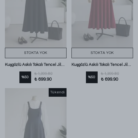
STOKTA YOK
STOKTA YOK
Kuşgözlü Askılı Tokalı Tencel Jile_Siyah
Kuşgözlü Askılı Tokalı Tencel Jile_Mürdüm
₺ 1,399.80
₺ 1,399.80
%
50
%
50
₺ 699.90
₺ 699.90
Tükendi