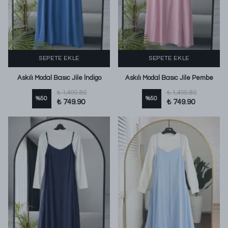
SEPETE EKLE
SEPETE EKLE
Askılı Modal Basıc Jile İndigo
Askılı Modal Basıc Jile Pembe
₺ 1,499.80
₺ 1,499.80
%
50
%
50
₺ 749.90
₺ 749.90