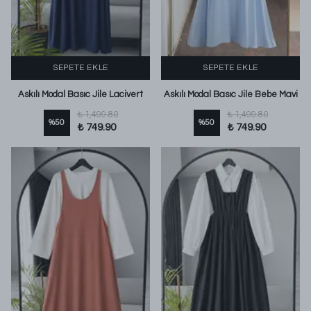
SEPETE EKLE
SEPETE EKLE
Askılı Modal Basıc Jile Lacivert
Askılı Modal Basıc Jile Bebe Mavi
₺ 1,499.80
₺ 1,499.80
%
50
%
50
₺ 749.90
₺ 749.90