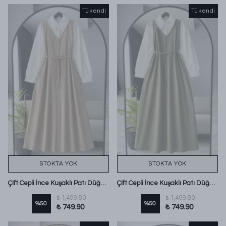
Tükendi
Tükendi
STOKTA YOK
STOKTA YOK
Çift Cepli İnce Kuşaklı Patı Düğmeli Poplin Jile Koyu Bej
Çift Cepli İnce Kuşaklı Patı Düğmeli Poplin Jile Haki
₺ 1,499.80
₺ 1,499.80
%
50
%
50
₺ 749.90
₺ 749.90