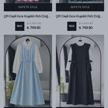
SEPETE EKLE
SEPETE EKLE
Çift Cepli İnce Kuşaklı Patı Düğmeli Poplin Jile Pembe
Çift Cepli İnce Kuşaklı Patı Düğmeli Poplin Jile Lacivert
₺ 1,499.80
₺ 1,499.80
%
50
%
50
₺ 749.90
₺ 749.90