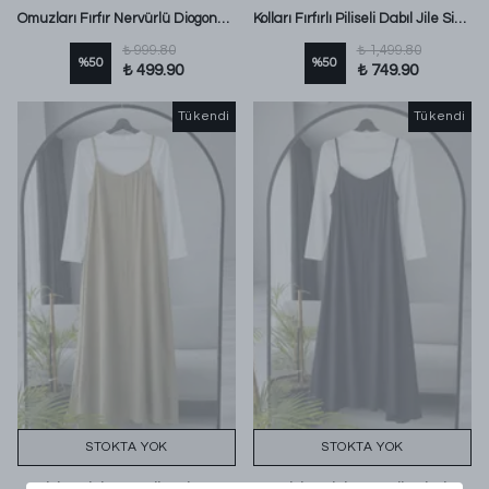
Omuzları Fırfır Nervürlü Diogonel Tencel Jile Kahve
Kolları Fırfırlı Piliseli Dabıl Jile Siyah
₺ 999.80
₺ 1,499.80
%
50
%
50
₺ 499.90
₺ 749.90
Tükendi
Tükendi
STOKTA YOK
STOKTA YOK