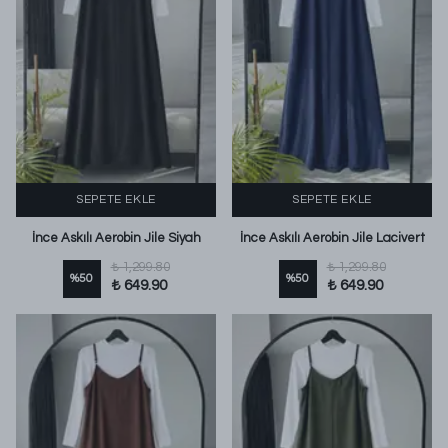
SEPETE EKLE
SEPETE EKLE
İnce Askılı Aerobin Jile Siyah
İnce Askılı Aerobin Jile Lacivert
₺ 1,299.80
₺ 1,299.80
%
50
%
50
₺ 649.90
₺ 649.90