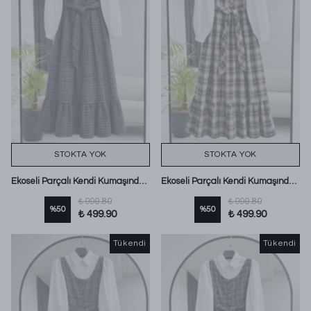
STOKTA YOK
STOKTA YOK
Ekoseli Parçalı Kendi Kumaşından Düğmeli Jile Yeşil
Ekoseli Parçalı Kendi Kumaşından Düğmeli Jile Vizon
₺ 999.80
₺ 999.80
%
50
%
50
₺ 499.90
₺ 499.90
Tükendi
Tükendi