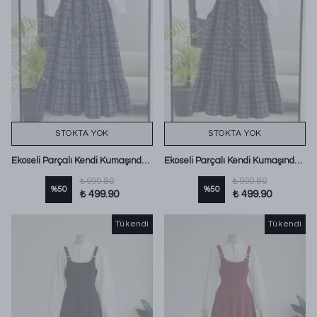
STOKTA YOK
STOKTA YOK
Ekoseli Parçalı Kendi Kumaşından Düğmeli Jile İndigo
Ekoseli Parçalı Kendi Kumaşından Düğmeli Jile Bordo
₺ 999.80
₺ 999.80
%
50
%
50
₺ 499.90
₺ 499.90
Tükendi
Tükendi