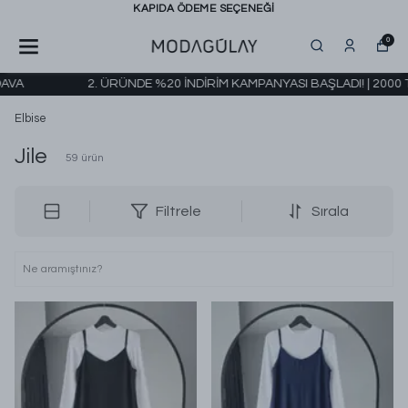
KAPIDA ÖDEME SEÇENEĞİ
0
 ÜRÜNDE %20 İNDİRİM KAMPANYASI BAŞLADI! | 2000 TL VE ÜZERİ KAR
Elbise
Jile
59
ürün
Filtrele
Sırala