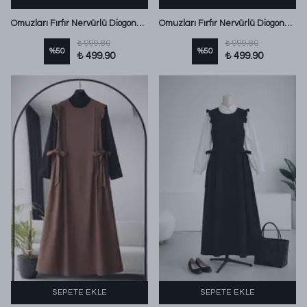
Omuzları Fırfır Nervürlü Diogonel Tencel Jile Lacivert
Omuzları Fırfır Nervürlü Diogonel Tencel Jile Koyu Kahve
₺ 999.80
₺ 999.80
%
50
%
50
₺ 499.90
₺ 499.90
SEPETE EKLE
SEPETE EKLE