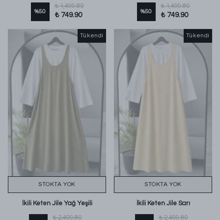
₺ 1,499.80
₺ 1,499.80
%
50
%
50
₺ 749.90
₺ 749.90
Tükendi
Tükendi
STOKTA YOK
STOKTA YOK
İkili Keten Jile Yağ Yeşili
İkili Keten Jile Sarı
₺ 2,499.80
₺ 2,499.80