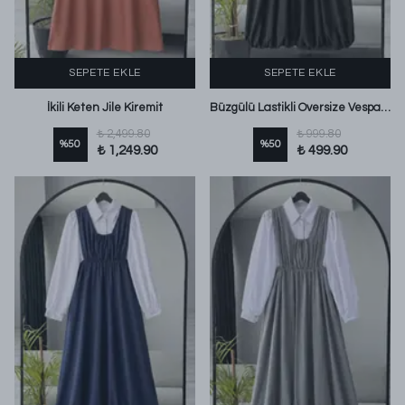
SEPETE EKLE
SEPETE EKLE
İkili Keten Jile Kiremit
Büzgülü Lastikli Oversize Vespa Kırınkı Jile Siyah
₺ 2,499.80
₺ 999.80
%
50
%
50
₺ 1,249.90
₺ 499.90