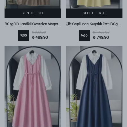
SEPETE EKLE
SEPETE EKLE
Büzgülü Lastikli Oversize Vespa Kırınkı Jile Camel
Çift Cepli İnce Kuşaklı Patı Düğmeli Poplin Jile Sarı
₺ 999.80
₺ 1,499.80
%
50
%
50
₺ 499.90
₺ 749.90