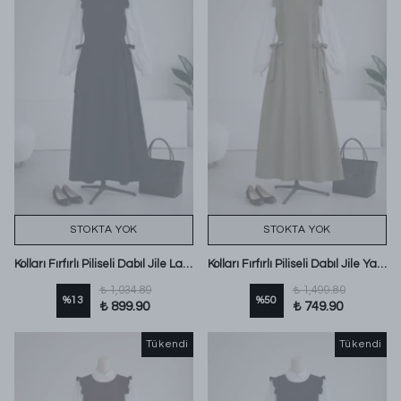
STOKTA YOK
STOKTA YOK
Kolları Fırfırlı Piliseli Dabıl Jile Lacivert
Kolları Fırfırlı Piliseli Dabıl Jile Yağ Yeşili
₺ 1,034.89
₺ 1,499.80
%
13
%
50
₺ 899.90
₺ 749.90
Tükendi
Tükendi