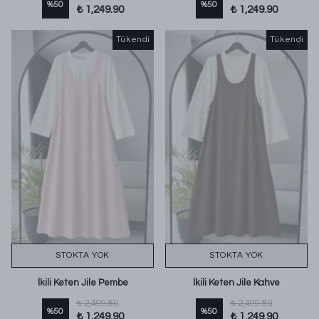
%
50
%
50
₺ 1,249.90
₺ 1,249.90
Tükendi
Tükendi
STOKTA YOK
STOKTA YOK
İkili Keten Jile Pembe
İkili Keten Jile Kahve
₺ 2,499.80
₺ 2,499.80
%
50
%
50
₺ 1,249.90
₺ 1,249.90