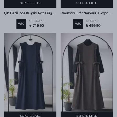
SEPETE EKLE
SEPETE EKLE
Çift Cepli İnce Kuşaklı Patı Düğmeli Poplin Jile Bebe Mavi
Omuzları Fırfır Nervürlü Diogonel Tencel Jile Siyah
₺ 1,499.80
₺ 999.80
%
50
%
50
₺ 749.90
₺ 499.90
SEPETE EKLE
SEPETE EKLE