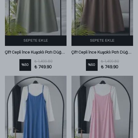
SEPETE EKLE
SEPETE EKLE
Çift Cepli İnce Kuşaklı Patı Düğmeli Poplin Jile Adaçayı
Çift Cepli İnce Kuşaklı Patı Düğmeli Poplin Jile Kahve
₺ 1,499.80
₺ 1,499.80
%
50
%
50
₺ 749.90
₺ 749.90