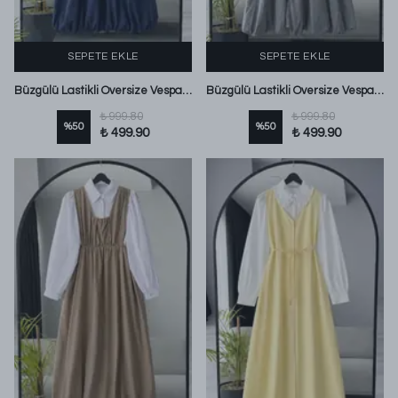
SEPETE EKLE
SEPETE EKLE
Büzgülü Lastikli Oversize Vespa Kırınkı Jile Lacivert
Büzgülü Lastikli Oversize Vespa Kırınkı Jile Gri
₺ 999.80
₺ 999.80
%
50
%
50
₺ 499.90
₺ 499.90