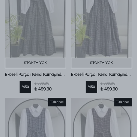
STOKTA YOK
STOKTA YOK
Ekoseli Parçalı Kendi Kumaşından Düğmeli Jile Adaçayı
Ekoseli Parçalı Kendi Kumaşından Düğmeli Jile Kahve
₺ 999.80
₺ 999.80
%
50
%
50
₺ 499.90
₺ 499.90
Tükendi
Tükendi