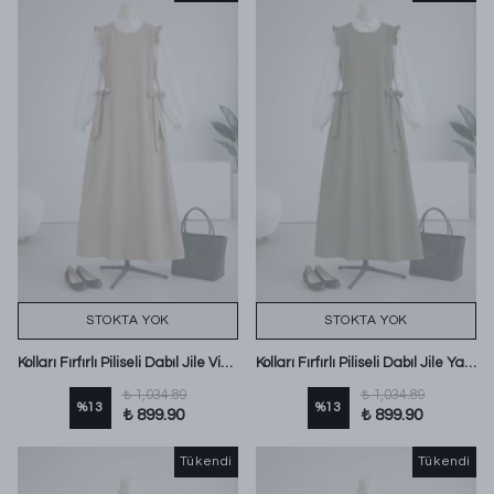
STOKTA YOK
STOKTA YOK
Kolları Fırfırlı Piliseli Dabıl Jile Vizon
Kolları Fırfırlı Piliseli Dabıl Jile Yağ Yeşili
₺ 1,034.89
₺ 1,034.89
%
13
%
13
₺ 899.90
₺ 899.90
Tükendi
Tükendi