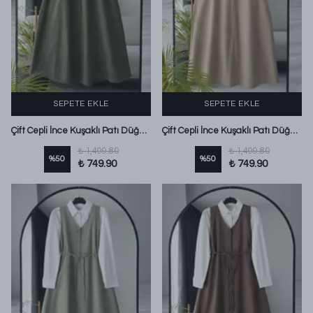
SEPETE EKLE
SEPETE EKLE
Çift Cepli İnce Kuşaklı Patı Düğmeli Poplin Jile Koyu Haki
Çift Cepli İnce Kuşaklı Patı Düğmeli Poplin Jile Açık Bej
₺ 1,499.80
₺ 1,499.80
%
50
%
50
₺ 749.90
₺ 749.90