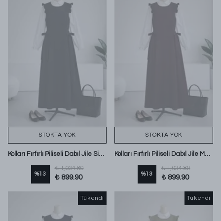
STOKTA YOK
STOKTA YOK
Kolları Fırfırlı Piliseli Dabıl Jile Siyah
Kolları Fırfırlı Piliseli Dabıl Jile Mürdüm
₺ 1,034.89
₺ 1,034.89
%
13
%
13
₺ 899.90
₺ 899.90
Tükendi
Tükendi