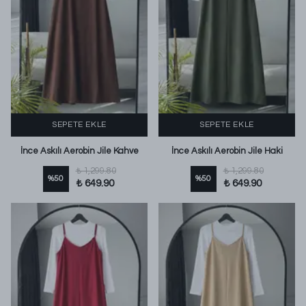
SEPETE EKLE
SEPETE EKLE
İnce Askılı Aerobin Jile Kahve
İnce Askılı Aerobin Jile Haki
₺ 1,299.80
₺ 1,299.80
%
50
%
50
₺ 649.90
₺ 649.90