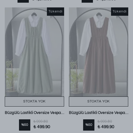
Tükendi
Tükendi
STOKTA YOK
STOKTA YOK
Büzgülü Lastikli Oversize Vespa Kırınkı Jile Yeşil
Büzgülü Lastikli Oversize Vespa Kırınkı Jile Kahve
₺ 999.80
₺ 999.80
%
50
%
50
₺ 499.90
₺ 499.90