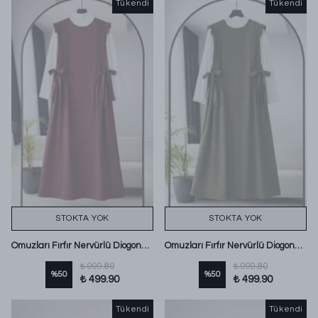
Tükendi
Tükendi
STOKTA YOK
STOKTA YOK
Omuzları Fırfır Nervürlü Diogonel Tencel Jile Mürdüm
Omuzları Fırfır Nervürlü Diogonel Tencel Jile Haki
₺ 999.80
₺ 999.80
%
50
%
50
₺ 499.90
₺ 499.90
Tükendi
Tükendi