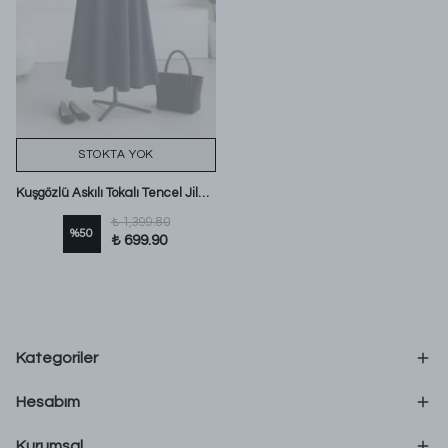
STOKTA YOK
Kuşgözlü Askılı Tokalı Tencel Jile_Lacivert
₺ 1,399.80
%
50
₺ 699.90
Kategoriler
Hesabım
Kurumsal