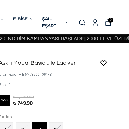
ELBİSE
ŞAL-
0
EŞARP
İRİM KAMPANYASI BAŞLADI! | 2000 TL VE ÜZERİ KAR
Askılı Modal Basıc Jile Lacivert
Ürün Kodu
:
HIB5Y73500_064-S
Stok
:
1
₺ 1,499.80
%
50
₺ 749.90
Beden