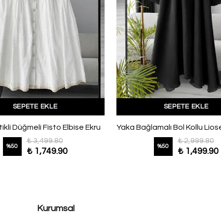
SEPETE EKLE
SEPETE EKLE
ikli Düğmeli Fisto Elbise Ekru
₺ 3,499.80
₺ 2,999.80
%
50
%
50
₺ 1,749.90
₺ 1,499.90
Kurumsal