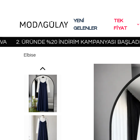
YENİ
TEK
GELENLER
FİYAT
2. ÜRÜNDE %20 İNDİRİM KAMPANYASI BAŞLADI! | 20
Elbise