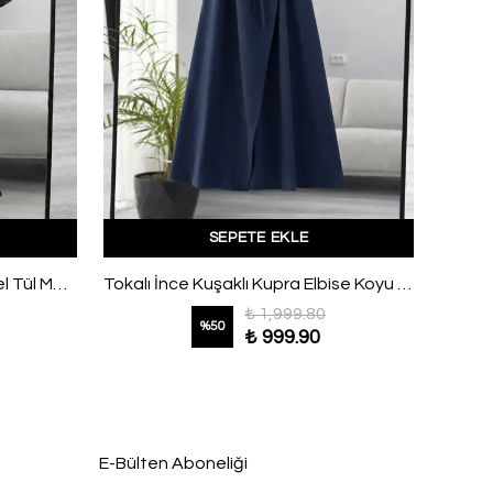
SEPETE EKLE
Yaka Bağlamalı Bol Kollu Liosel Tül Modal Elbise Siyah
Tokalı İnce Kuşaklı Kupra Elbise Koyu Mavi
₺ 1,999.80
%
50
₺ 999.90
E-Bülten Aboneliği