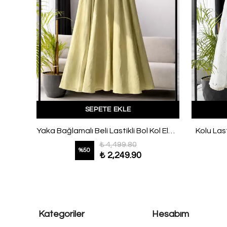
SEPETE EKLE
Mavi
Yaka Bağlamalı Beli Lastikli Bol Kol Elbise Yağ Yeşili
Kolu Last
₺ 4,499.80
%
50
₺ 2,249.90
Kategoriler
Hesabım