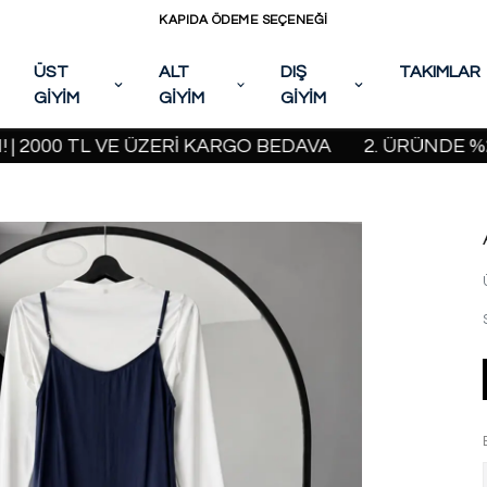
KAPIDA ÖDEME SEÇENEĞİ
ÜST
ALT
DIŞ
TAKIMLAR
GİYİM
GİYİM
GİYİM
00 TL VE ÜZERİ KARGO BEDAVA
2. ÜRÜNDE %20 İND