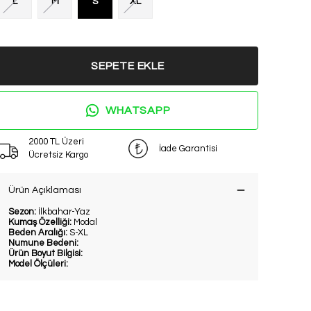
L
M
S
XL
SEPETE EKLE
WHATSAPP
2000 TL Üzeri
İade Garantisi
Ücretsiz Kargo
Ürün Açıklaması
Sezon:
İlkbahar-Yaz
Kumaş Özelliği:
Modal
Beden Aralığı:
S-XL
Numune Bedeni:
Ürün Boyut Bilgisi:
Model Ölçüleri: