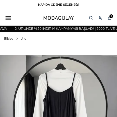
KAPIDA ÖDEME SEÇENEĞİ
0
A
2. ÜRÜNDE %20 İNDİRİM KAMPANYASI BAŞLADI! | 2000 TL VE Ü
Elbise
Jile