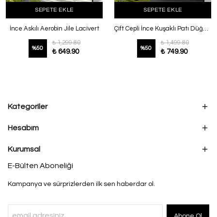
SEPETE EKLE
SEPETE EKLE
İnce Askılı Aerobin Jile Lacivert
Çift Cepli İnce Kuşaklı Patı Düğmeli Poplin Jile Koyu Haki
₺ 1,299.80
₺ 1,499.80
%
50
%
50
₺ 649.90
₺ 749.90
Kategoriler
Hesabım
Kurumsal
E-Bülten Aboneliği
Kampanya ve sürprizlerden ilk sen haberdar ol.
Abone Ol