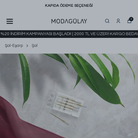
KAPIDA ÖDEME SEÇENEĞİ
0
 İNDİRİM KAMPANYASI BAŞLADI! | 2000 TL VE ÜZERİ KARGO BEDAVA
Şal-Eşarp
Şal