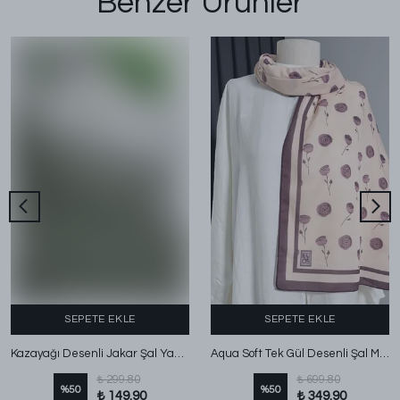
Benzer Ürünler
SEPETE EKLE
SEPETE EKLE
Kazayağı Desenli Jakar Şal Yağ Yeşili
Aqua Soft Tek Gül Desenli Şal Mürdüm
₺ 299.80
₺ 699.80
%
50
%
50
₺ 149.90
₺ 349.90