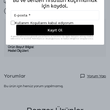
Bu ve benzeri fırsatları kaçırmamak
için kaydol.
İade Garantisi
Kullanım Koşullarını kabul ediyorum
Ürün Açıklaması
Kayıt Ol
Sezon:
Dört mevsim
Kumaş Özelliği:
Jakar
E-posta adresinizi girerek pazarlama ve tanıtım ile ilgili iletişim almayı kabul
edersiniz ve Gizlilik Politikamızı okuduğunuzu ve kabul ettiğinizi onaylarsınız.
Beden Aralığı:
Standart
Numune Bedeni:
Ürün Boyut Bilgisi:
Model Ölçüleri:
Yorumlar
Yorum Yap
Bu ürün için henüz yorum yapılmamış.