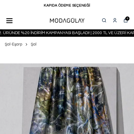
KAPIDA ÖDEME SEÇENEĞİ
0
ÜRÜNDE %20 İNDİRİM KAMPANYASI BAŞLADI! | 2000 TL VE ÜZERİ KAR
Şal-Eşarp
Şal