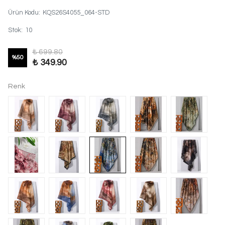
Ürün Kodu
:
KQS26S4055_064-STD
Stok
:
10
₺ 699.80
%
50
₺ 349.90
Renk