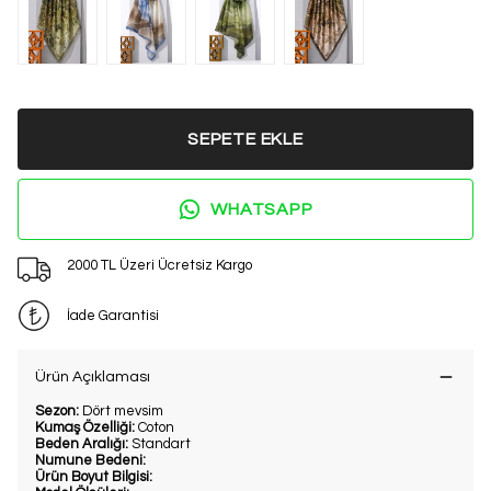
%20 İNDİRİM
2. Üründe Net %20 İndirim!
Bu ve benzeri fırsatları kaçırmamak
SEPETE EKLE
için kaydol.
WHATSAPP
Kullanım Koşullarını kabul ediyorum
Kayıt Ol
2000 TL Üzeri Ücretsiz Kargo
E-posta adresinizi girerek pazarlama ve tanıtım ile ilgili iletişim almayı kabul
edersiniz ve Gizlilik Politikamızı okuduğunuzu ve kabul ettiğinizi onaylarsınız.
İade Garantisi
Ürün Açıklaması
Sezon:
Dört mevsim
Kumaş Özelliği:
Coton
Beden Aralığı:
Standart
Numune Bedeni:
Ürün Boyut Bilgisi: