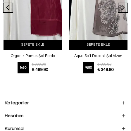
SEPETE EKLE
SEPETE EKLE
Organik Pamuk Şal Bordo
Aqua Soft Desenli Şal Vizon
₺ 999.80
₺ 699.80
%
50
%
50
₺ 499.90
₺ 349.90
Kategoriler
Hesabım
Kurumsal