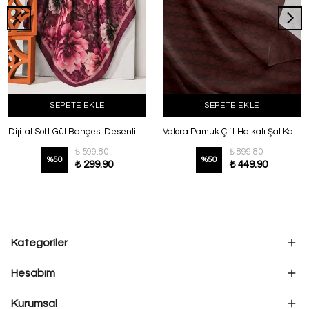
SEPETE EKLE
SEPETE EKLE
Dijital Soft Gül Bahçesi Desenli Şal Mürdüm
Valora Pamuk Çift Halkalı Şal Kahve
₺ 599.80
₺ 899.80
%
50
%
50
₺ 299.90
₺ 449.90
Kategoriler
Hesabım
Kurumsal