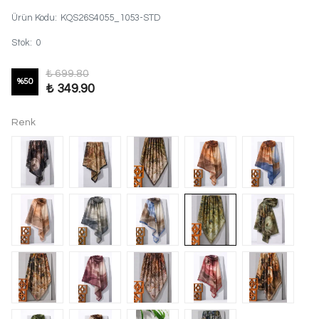
Ürün Kodu
:
KQS26S4055_1053-STD
Stok
:
0
₺ 699.80
%
50
₺ 349.90
Renk