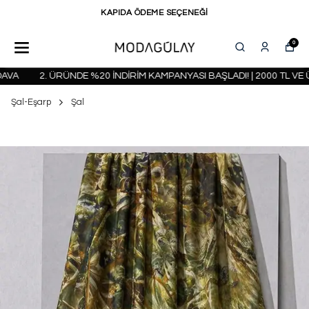
KAPIDA ÖDEME SEÇENEĞİ
0
A
2. ÜRÜNDE %20 İNDİRİM KAMPANYASI BAŞLADI! | 2000 TL VE Ü
Şal-Eşarp
Şal