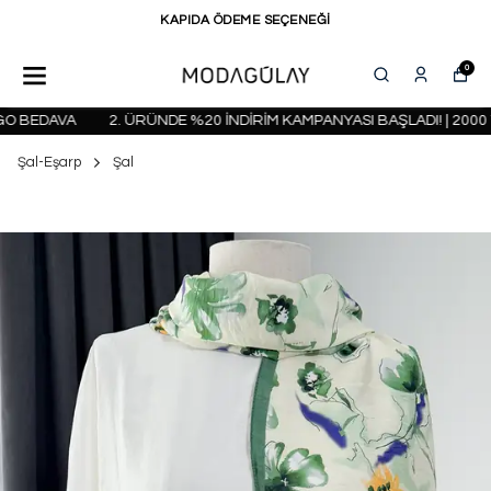
KAPIDA ÖDEME SEÇENEĞİ
0
O BEDAVA
2. ÜRÜNDE %20 İNDİRİM KAMPANYASI BAŞLADI! | 2000 T
Şal-Eşarp
Şal