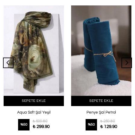
SEPETE EKLE
SEPETE EKLE
Aqua Soft Şal Yeşil
Penye Şal Petrol
₺ 599.80
₺ 259.80
%
50
%
50
₺ 299.90
₺ 129.90