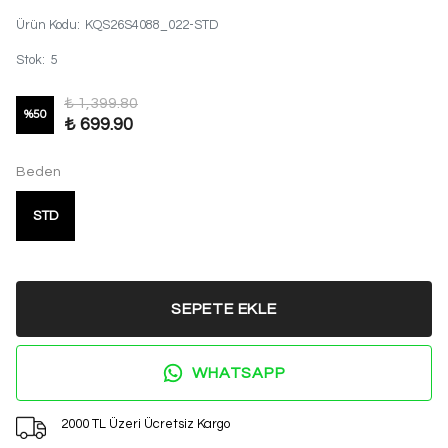
Ürün Kodu
:
KQS26S4088_022-STD
Stok
:
5
₺ 1,399.80
%
50
₺ 699.90
Beden
STD
SEPETE EKLE
WHATSAPP
2000 TL Üzeri Ücretsiz Kargo