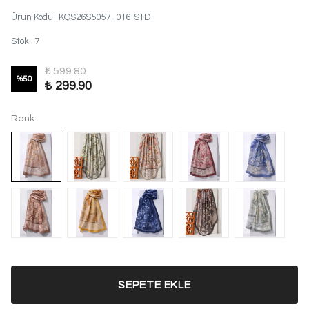
Ürün Kodu
:
KQS26S5057_016-STD
Stok
:
7
₺ 599.80
%
50
₺ 299.90
Renk
SEPETE EKLE