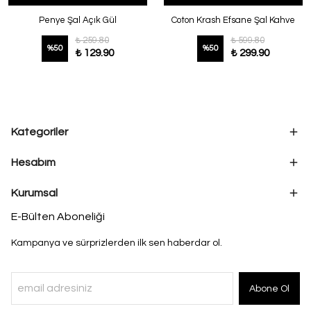
Penye Şal Açık Gül
Coton Krash Efsane Şal Kahve
₺ 259.80
₺ 599.80
%
50
%
50
₺ 129.90
₺ 299.90
Kategoriler
Hesabım
Kurumsal
E-Bülten Aboneliği
Kampanya ve sürprizlerden ilk sen haberdar ol.
Abone Ol