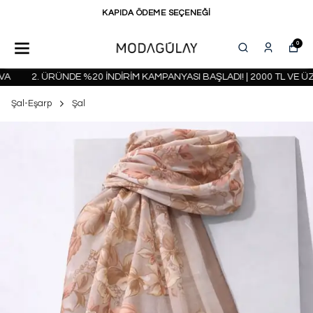
KAPIDA ÖDEME SEÇENEĞİ
0
2. ÜRÜNDE %20 İNDİRİM KAMPANYASI BAŞLADI! | 2000 TL VE ÜZE
Şal-Eşarp
Şal