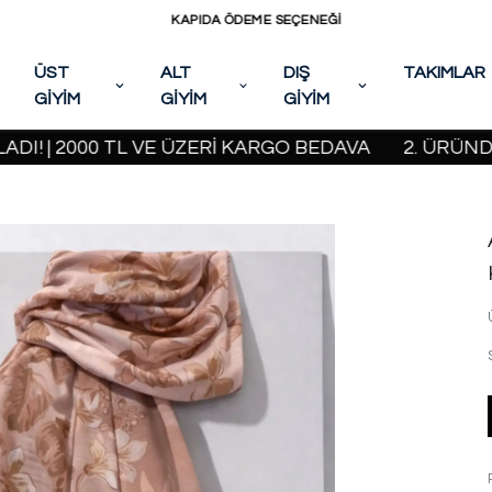
KAPIDA ÖDEME SEÇENEĞİ
ÜST
ALT
DIŞ
TAKIMLAR
GİYİM
GİYİM
GİYİM
2000 TL VE ÜZERİ KARGO BEDAVA
2. ÜRÜNDE %20 