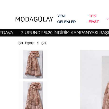
YENİ
TEK
GELENLER
FİYAT
2. ÜRÜNDE %20 İNDİRİM KAMPANYASI BAŞLADI! | 
Şal-Eşarp
Şal