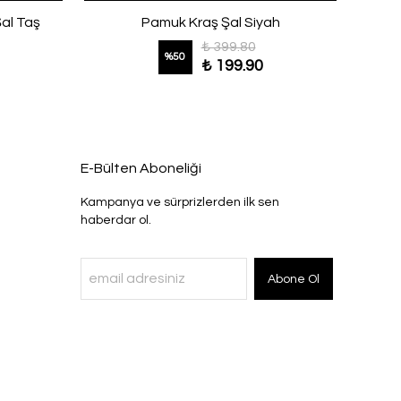
Şal Taş
Pamuk Kraş Şal Siyah
Zinci
₺ 399.80
%
50
₺ 199.90
E-Bülten Aboneliği
Kampanya ve sürprizlerden ilk sen
haberdar ol.
Abone Ol