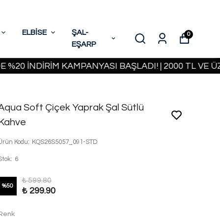
ELBİSE
ŞAL-
0
EŞARP
İNDİRİM KAMPANYASI BAŞLADI! | 2000 TL VE ÜZERİ 
Aqua Soft Çiçek Yaprak Şal Sütlü
Kahve
Ürün Kodu
:
KQS26S5057_091-STD
Stok
:
6
₺ 599.80
%
50
₺ 299.90
Renk