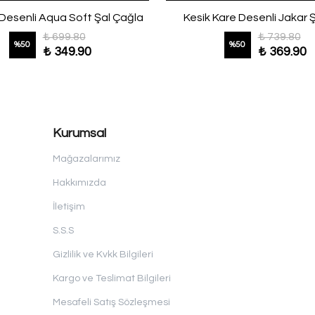
Desenli Aqua Soft Şal Çağla
Kesik Kare Desenli Jakar 
₺ 699.80
₺ 739.80
%
50
%
50
₺ 349.90
₺ 369.90
Kurumsal
Mağazalarımız
Hakkımızda
İletişim
S.S.S
Gizlilik ve Kvkk Bilgileri
Kargo ve Teslimat Bilgileri
Mesafeli Satış Sözleşmesi