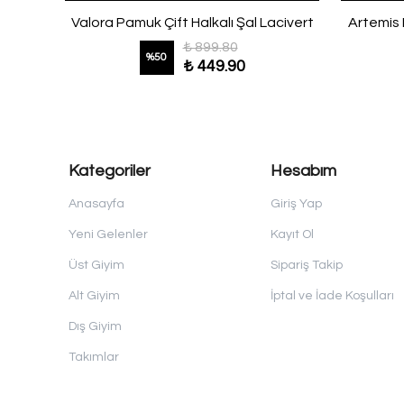
Dijital Soft Gül Bahçesi Desenli Şal Siyah
Valora Pamuk Çift Halkalı Şal Lacivert
Artemis 
₺ 899.80
%
50
₺ 449.90
Kategoriler
Hesabım
Anasayfa
Giriş Yap
Yeni Gelenler
Kayıt Ol
Üst Giyim
Sipariş Takip
Alt Giyim
İptal ve İade Koşulları
Dış Giyim
Takımlar