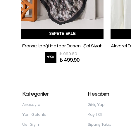
SEPETE EKLE
düm
Fransız İpeği Meteor Desenli Şal Siyah
Akvarel D
₺ 999.80
%
50
₺ 499.90
Kategoriler
Hesabım
Anasayfa
Giriş Yap
Yeni Gelenler
Kayıt Ol
Üst Giyim
Sipariş Takip