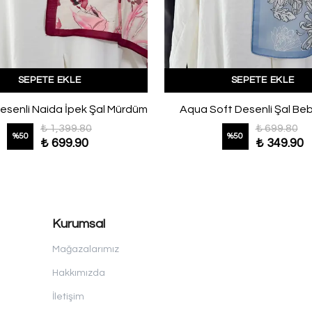
SEPETE EKLE
SEPETE EKLE
esenli Naida İpek Şal Mürdüm
Aqua Soft Desenli Şal Be
₺ 1,399.80
₺ 699.80
%
50
%
50
₺ 699.90
₺ 349.90
Kurumsal
Mağazalarımız
Hakkımızda
İletişim