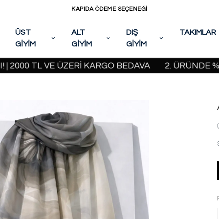
KAPIDA ÖDEME SEÇENEĞİ
ÜST
ALT
DIŞ
TAKIMLAR
GİYİM
GİYİM
GİYİM
0 TL VE ÜZERİ KARGO BEDAVA
2. ÜRÜNDE %20 İNDİ