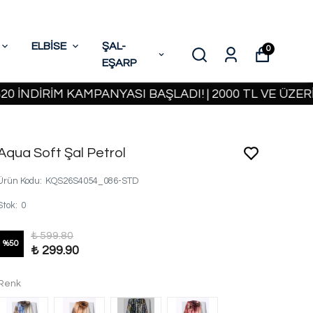
ELBİSE
ŞAL-
0
EŞARP
RİM KAMPANYASI BAŞLADI! | 2000 TL VE ÜZERİ KARG
Aqua Soft Şal Petrol
Ürün Kodu
:
KQS26S4054_086-STD
Stok
:
0
₺ 599.80
%
50
₺ 299.90
Renk