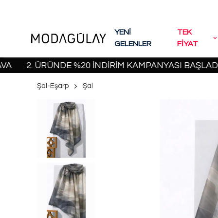
YENİ
TEK
GELENLER
FİYAT
. ÜRÜNDE %20 İNDİRİM KAMPANYASI BAŞLADI! | 200
Şal-Eşarp
Şal