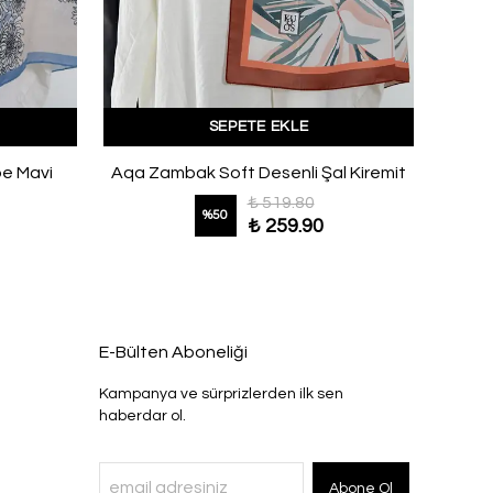
SEPETE EKLE
be Mavi
Aqa Zambak Soft Desenli Şal Kiremit
Mist
₺ 519.80
%
50
₺ 259.90
E-Bülten Aboneliği
Kampanya ve sürprizlerden ilk sen
haberdar ol.
Abone Ol