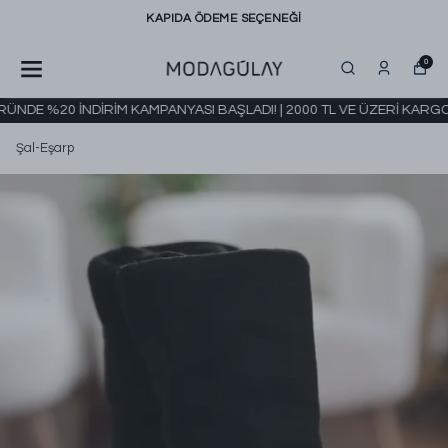
KAPIDA ÖDEME SEÇENEĞİ
0
DE %20 İNDİRİM KAMPANYASI BAŞLADI! | 2000 TL VE ÜZERİ KARGO B
Şal-Eşarp