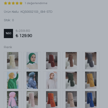
1 değerlendirme
Ürün Kodu
:
KQS0002103_094-STD
Stok
:
0
₺ 259.80
%
50
₺ 129.90
Renk