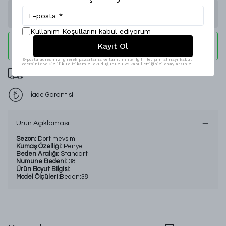
Stoğa Gelince Haber Ver
Kullanım Koşullarını kabul ediyorum
Kayıt Ol
WHATSAPP
E-posta adresinizi girerek pazarlama ve tanıtım ile ilgili iletişim almayı kabul
edersiniz ve Gizlilik Politikamızı okuduğunuzu ve kabul ettiğinizi onaylarsınız.
2000 TL Üzeri Ücretsiz Kargo
İade Garantisi
Ürün Açıklaması
Sezon:
Dört mevsim
Kumaş Özelliği:
Penye
Beden Aralığı:
Standart
Numune Bedeni:
38
Ürün Boyut Bilgisi:
Model Ölçüleri:
Beden:38