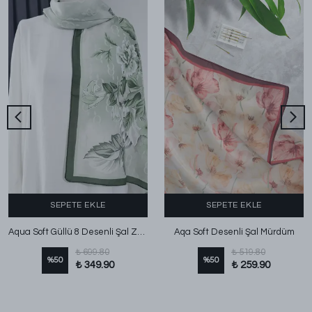
SEPETE EKLE
SEPETE EKLE
Aqua Soft Güllü 8 Desenli Şal Zümrüt
Aqa Soft Desenli Şal Mürdüm
₺ 699.80
₺ 519.80
%
50
%
50
₺ 349.90
₺ 259.90