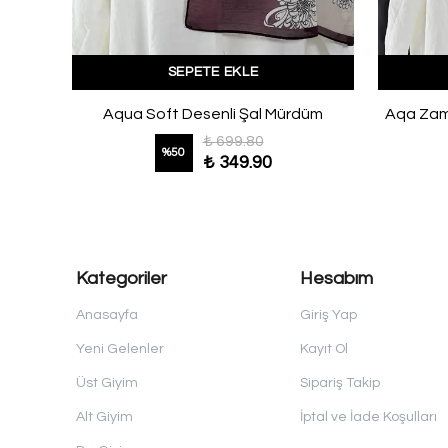
SEPETE EKLE
Aqa Soft Çiçek Rüyası Desenli Şal Kiremit
Aqua Soft Desenli Şal Mürdüm
Aqa Zamb
₺ 699.80
%
50
₺ 349.90
Kategoriler
Hesabım
Anasayfa
Giriş Yap
Yeni Gelenler
Kayıt Ol
Üst Giyim
Sipariş Takip
Alt Giyim
İptal ve İade Koşulları