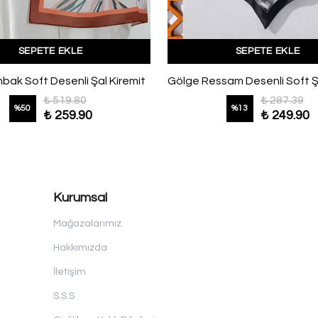
SEPETE EKLE
SEPETE EKLE
ak Soft Desenli Şal Kiremit
₺ 519.80
₺ 287.39
%
50
%
13
₺ 259.90
₺ 249.90
Kurumsal
Mağazalarımız
Hakkımızda
İletişim
S.S.S