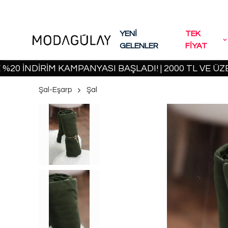
YENİ
TEK
GELENLER
FİYAT
İRİM KAMPANYASI BAŞLADI! | 2000 TL VE ÜZERİ KAR
Şal-Eşarp
Şal