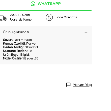
WHATSAPP
2000 TL Üzeri
İade Garantisi
Ücretsiz Kargo
Ürün Açıklaması
Sezon:
Dört mevsim
Kumaş Özelliği:
Penye
Beden Aralığı:
Standart
Numune Bedeni:
38
Ürün Boyut Bilgisi:
Model Ölçüleri:
Beden:38
Yorum Yap