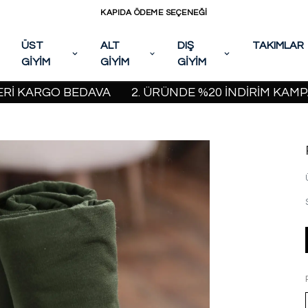
KAPIDA ÖDEME SEÇENEĞİ
ÜST
ALT
DIŞ
TAKIMLAR
GİYİM
GİYİM
GİYİM
GO BEDAVA
2. ÜRÜNDE %20 İNDİRİM KAMPANYASI B