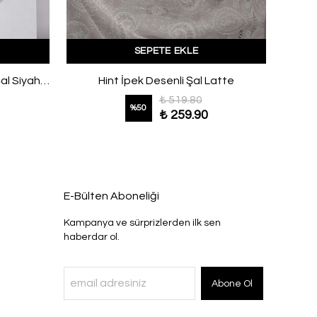
SEPETE EKLE
Gölge Ressam Desenli Soft Şal Siyah Gri
Hint İpek Desenli Şal Latte
O
₺ 519.80
%
50
₺ 259.90
E-Bülten Aboneliği
Kampanya ve sürprizlerden ilk sen
haberdar ol.
Abone Ol