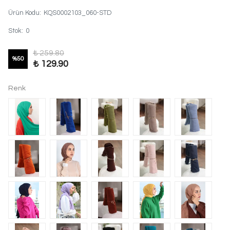
Ürün Kodu
:
KQS0002103_060-STD
Stok
:
0
₺ 259.80
%
50
₺ 129.90
Renk