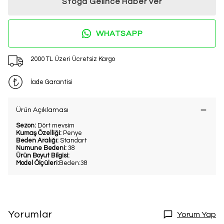
Stoğa Gelince Haber Ver
WHATSAPP
2000 TL Üzeri Ücretsiz Kargo
İade Garantisi
Ürün Açıklaması
Sezon:
Dört mevsim
Kumaş Özelliği:
Penye
Beden Aralığı:
Standart
Numune Bedeni:
38
Ürün Boyut Bilgisi:
Model Ölçüleri:
Beden:38
Yorumlar
Yorum Yap