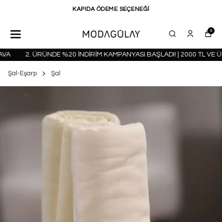
KAPIDA ÖDEME SEÇENEĞİ
0
2. ÜRÜNDE %20 İNDİRİM KAMPANYASI BAŞLADI! | 2000 TL VE ÜZ
Şal-Eşarp
Şal