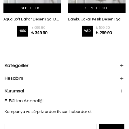
SEPETE EKLE
SEPETE EKLE
Aqua Soft Bahar Desenli Şal Bebe Mavi
Bambu Jakar Kesik Desenli Şal Kahve
₺ 699.80
₺ 599.80
%
50
%
50
₺ 349.90
₺ 299.90
Kategoriler
Hesabım
Kurumsal
E-Bülten Aboneliği
Kampanya ve sürprizlerden ilk sen haberdar ol.