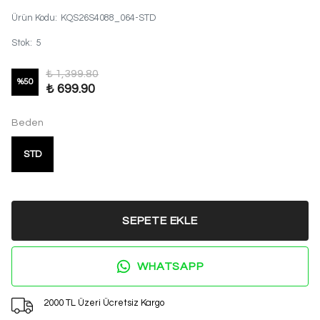
Ürün Kodu
:
KQS26S4088_064-STD
Stok
:
5
₺ 1,399.80
%
50
₺ 699.90
Beden
STD
SEPETE EKLE
WHATSAPP
2000 TL Üzeri Ücretsiz Kargo