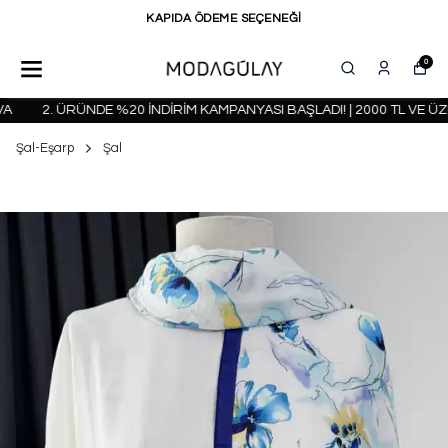
KAPIDA ÖDEME SEÇENEĞİ
0
2. ÜRÜNDE %20 İNDİRİM KAMPANYASI BAŞLADI! | 2000 TL VE ÜZ
Şal-Eşarp
Şal