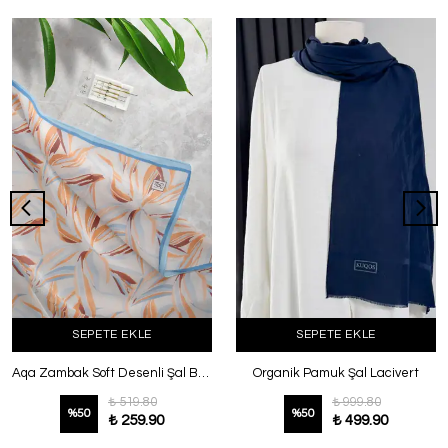
SEPETE EKLE
SEPETE EKLE
Aqa Zambak Soft Desenli Şal Bebe Mavi
Organik Pamuk Şal Lacivert
₺ 519.80
₺ 999.80
%
50
%
50
₺ 259.90
₺ 499.90