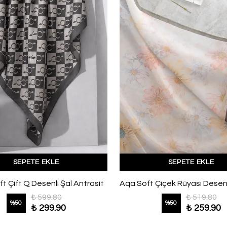
SEPETE EKLE
SEPETE EKLE
oft Çift Q Desenli Şal Antrasit
₺ 599.80
₺ 519.80
%
50
%
50
₺ 299.90
₺ 259.90