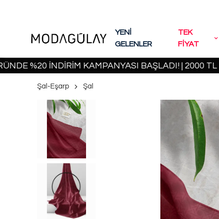
YENİ
TEK
GELENLER
FİYAT
%20 İNDİRİM KAMPANYASI BAŞLADI! | 2000 TL VE ÜZ
Şal-Eşarp
Şal