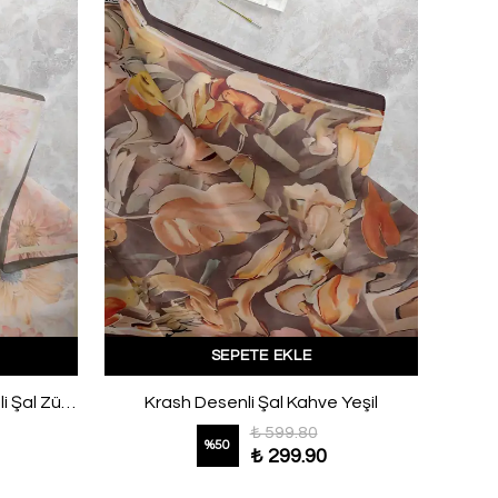
SEPETE EKLE
Aqa Soft Çiçek Rüyası Desenli Şal Zümrüt
Krash Desenli Şal Kahve Yeşil
Valora
₺ 599.80
%
50
₺ 299.90