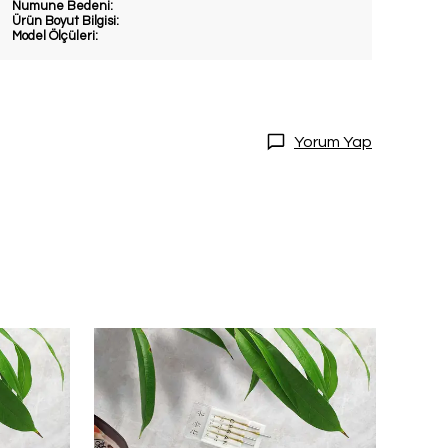
Numune Bedeni:
Ürün Boyut Bilgisi:
Model Ölçüleri:
DİRİM
Yorum Yap
20 İndirim!
tları kaçırmamak
dol.
ediyorum
l
ile ilgili iletişim almayı kabul
e kabul ettiğinizi onaylarsınız.