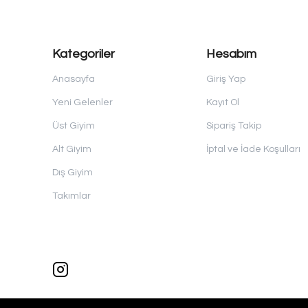
Kategoriler
Hesabım
Anasayfa
Giriş Yap
Yeni Gelenler
Kayıt Ol
Üst Giyim
Sipariş Takip
Alt Giyim
İptal ve İade Koşulları
Dış Giyim
Takımlar