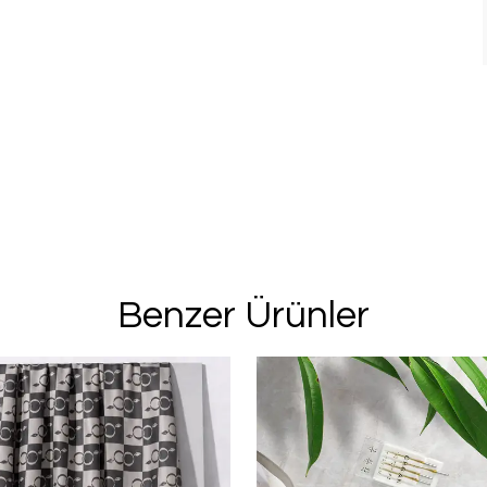
%20 İN
2. Üründe Net %
Bu ve benzeri fırsa
için kay
Benzer Ürünler
Kullanım Koşullarını kabul 
Kayıt O
E-posta adresinizi girerek pazarlama ve tanıtım 
edersiniz ve Gizlilik Politikamızı okuduğunuzu v