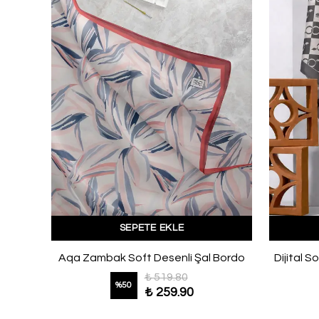
SEPETE EKLE
Dijital Soft Gül Bahçesi Desenli Şal Bordo
Aqa Zambak Soft Desenli Şal Bordo
Dijital S
₺ 519.80
%
50
₺ 259.90