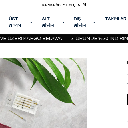
KAPIDA ÖDEME SEÇENEĞİ
ÜST
ALT
DIŞ
TAKIMLAR
GİYİM
GİYİM
GİYİM
ERİ KARGO BEDAVA
2. ÜRÜNDE %20 İNDİRİM KAMPA