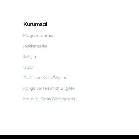
Kurumsal
Mağazalarımız
Hakkımızda
İletişim
S.S.S
Gizlilik ve Kvkk Bilgileri
Kargo ve Teslimat Bilgileri
Mesafeli Satış Sözleşmesi