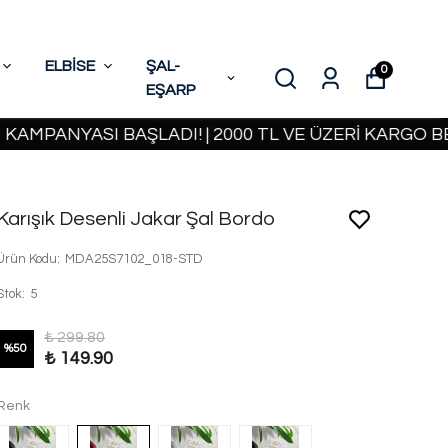
ELBİSE
ŞAL-
0
EŞARP
NYASI BAŞLADI! | 2000 TL VE ÜZERİ KARGO BEDAVA
Karışık Desenli Jakar Şal Bordo
Ürün Kodu
:
MDA25S7102_018-STD
Stok
:
5
₺ 299.80
%
50
₺ 149.90
Renk