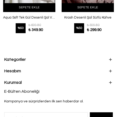
SEPETE EKLE
SEPETE EKLE
Aqua Soft Tek Gül Desenli Şal Vizon
Krash Desenli Şal Sütlü Kahve
₺ 699.80
₺ 599.80
%
50
%
50
₺ 349.90
₺ 299.90
Kategoriler
Hesabım
Kurumsal
E-Bülten Aboneliği
Kampanya ve sürprizlerden ilk sen haberdar ol.