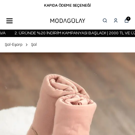
KAPIDA ÖDEME SEÇENEĞİ
0
2. ÜRÜNDE %20 İNDİRİM KAMPANYASI BAŞLADI! | 2000 TL VE ÜZE
Şal-Eşarp
Şal