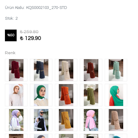
Ürün Kodu
:
KQS0002103_270-STD
Stok
:
2
₺ 259.80
%
50
₺ 129.90
Renk