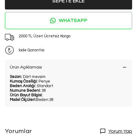
SEPETE EKLE
WHATSAPP
2000 TL Üzeri Ücretsiz Kargo
İade Garantisi
Ürün Açıklaması
Sezon:
Dört mevsim
Kumaş Özelliği:
Penye
Beden Aralığı:
Standart
Numune Bedeni:
38
Ürün Boyut Bilgisi:
Model Ölçüleri:
Beden:38
Yorumlar
Yorum Yap