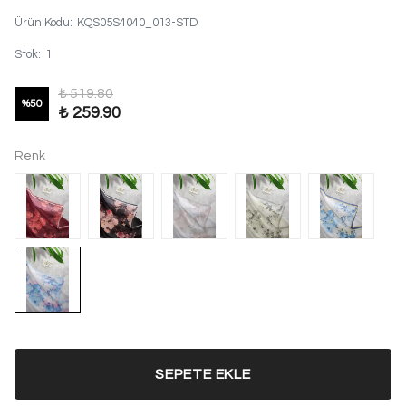
Ürün Kodu
:
KQS05S4040_013-STD
Stok
:
1
₺ 519.80
%
50
₺ 259.90
Renk
SEPETE EKLE