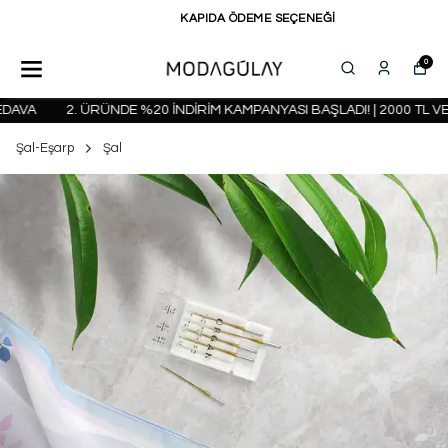
KAPIDA ÖDEME SEÇENEĞİ
0
VA
2. ÜRÜNDE %20 İNDİRİM KAMPANYASI BAŞLADI! | 2000 TL VE 
Şal-Eşarp
Şal