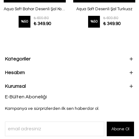
Aqua Soft Bahar Desenli Şal Koyu Kahve
Aqua Soft Desenli Şal Turkuaz
₺ 699.80
₺ 699.80
%
50
%
50
₺ 349.90
₺ 349.90
Kategoriler
Hesabım
Kurumsal
E-Bülten Aboneliği
Kampanya ve sürprizlerden ilk sen haberdar ol.
Abone Ol