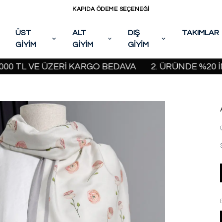
KAPIDA ÖDEME SEÇENEĞİ
ÜST
ALT
DIŞ
TAKIMLAR
GİYİM
GİYİM
GİYİM
TL VE ÜZERİ KARGO BEDAVA
2. ÜRÜNDE %20 İNDİRİ