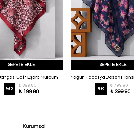
SEPETE EKLE
SEPETE EKLE
Bahçesi Soft Eşarp Mürdüm
₺ 399.80
₺ 799.80
%
50
%
50
₺ 199.90
₺ 399.90
Kurumsal