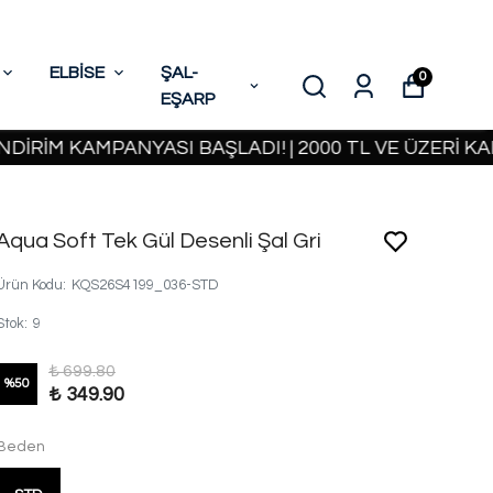
ELBİSE
ŞAL-
0
EŞARP
M KAMPANYASI BAŞLADI! | 2000 TL VE ÜZERİ KARGO
Aqua Soft Tek Gül Desenli Şal Gri
Ürün Kodu
:
KQS26S4199_036-STD
Stok
:
9
₺ 699.80
%
50
₺ 349.90
Beden