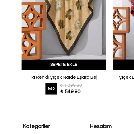
SEPETE EKLE
Bambu Jakar Su Doku Desenli Şal Siyah
İki Renkli Çiçek Naide Eşarp Bej
Çiçek 
₺ 1,099.80
%
50
₺ 549.90
Kategoriler
Hesabım