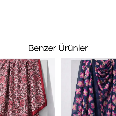
%20 İN
2. Üründe Net %
Bu ve benzeri fırsa
Benzer Ürünler
için kay
Kullanım Koşullarını kabul 
Kayıt O
E-posta adresinizi girerek pazarlama ve tanıtım 
edersiniz ve Gizlilik Politikamızı okuduğunuzu v