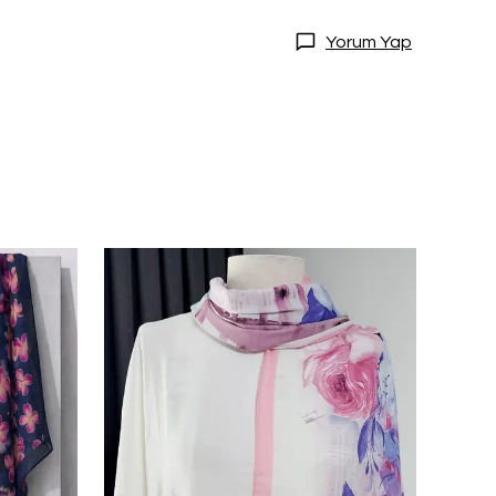
Yorum Yap
DİRİM
20 İndirim!
tları kaçırmamak
dol.
ediyorum
l
ile ilgili iletişim almayı kabul
e kabul ettiğinizi onaylarsınız.