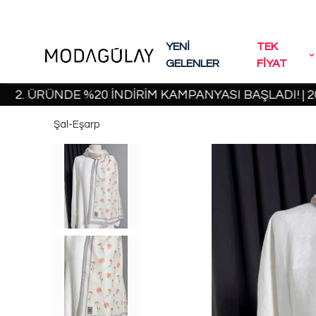
YENİ
TEK
GELENLER
FİYAT
ÜRÜNDE %20 İNDİRİM KAMPANYASI BAŞLADI! | 2000 
Şal-Eşarp