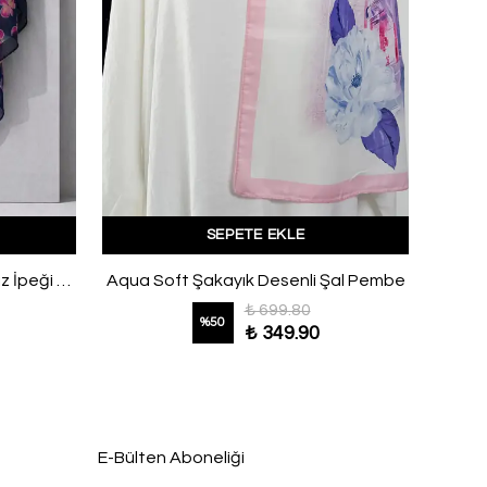
SEPETE EKLE
Yoğun Papatya Desen Fransız İpeği Eşarp Fuşya
Aqua Soft Şakayık Desenli Şal Pembe
₺ 699.80
%
50
₺ 349.90
E-Bülten Aboneliği