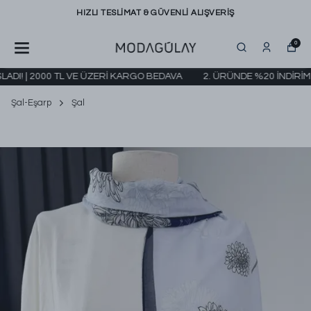
HIZLI TESLİMAT & GÜVENLİ ALIŞVERİŞ
0
I! | 2000 TL VE ÜZERİ KARGO BEDAVA
2. ÜRÜNDE %20 İNDİRİM KA
Şal-Eşarp
Şal