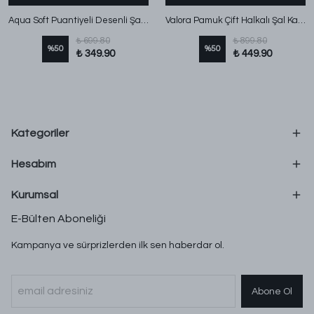
Aqua Soft Puantiyeli Desenli Şal Gül
Valora Pamuk Çift Halkalı Şal Kahve
₺ 699.80
₺ 899.80
%
50
%
50
₺ 349.90
₺ 449.90
Kategoriler
Hesabım
Kurumsal
E-Bülten Aboneliği
Kampanya ve sürprizlerden ilk sen haberdar ol.
Abone Ol