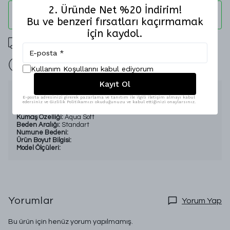
2. Üründe Net %20 İndirim!
WHATSAPP
Bu ve benzeri fırsatları kaçırmamak
için kaydol.
2000 TL Üzeri Ücretsiz Kargo
İade Garantisi
Kullanım Koşullarını kabul ediyorum
Kayıt Ol
Ürün Açıklaması
E-posta adresinizi girerek pazarlama ve tanıtım ile ilgili iletişim almayı kabul
edersiniz ve Gizlilik Politikamızı okuduğunuzu ve kabul ettiğinizi onaylarsınız.
Sezon:
Dört mevsim
Kumaş Özelliği:
Aqua Soft
Beden Aralığı:
Standart
Numune Bedeni:
Ürün Boyut Bilgisi:
Model Ölçüleri:
Yorumlar
Yorum Yap
Bu ürün için henüz yorum yapılmamış.