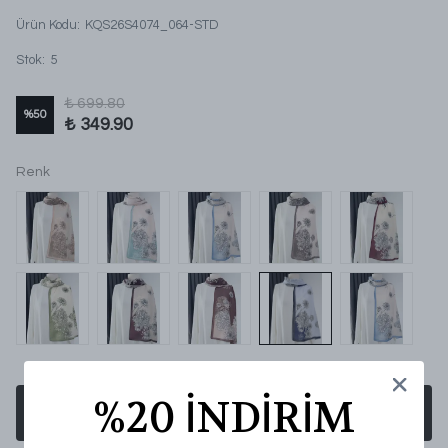
Ürün Kodu
:
KQS26S4074_064-STD
Stok
:
5
₺ 699.80
%
50
₺ 349.90
Renk
%20 İNDİRİM
SEPETE EKLE