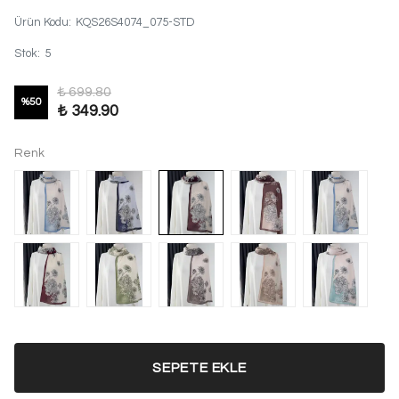
Ürün Kodu
:
KQS26S4074_075-STD
Stok
:
5
₺ 699.80
%
50
₺ 349.90
Renk
SEPETE EKLE