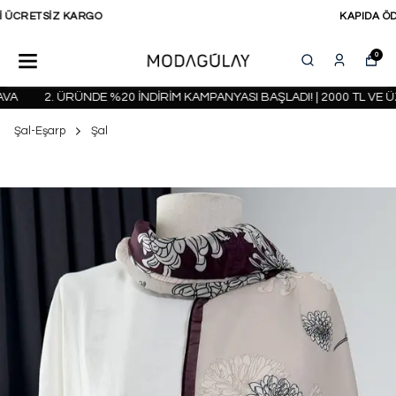
KAPIDA ÖDEME SEÇENEĞİ
0
A
2. ÜRÜNDE %20 İNDİRİM KAMPANYASI BAŞLADI! | 2000 TL VE ÜZ
Şal-Eşarp
Şal