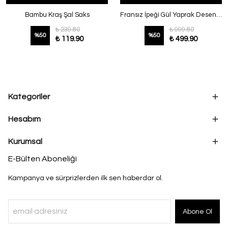
Bambu Kraş Şal Saks
Fransız İpeği Gül Yaprak Desenli Şal Bordo
₺ 239.80
₺ 999.80
%
50
%
50
₺ 119.90
₺ 499.90
Kategoriler
Hesabım
Kurumsal
E-Bülten Aboneliği
Kampanya ve sürprizlerden ilk sen haberdar ol.
Abone Ol