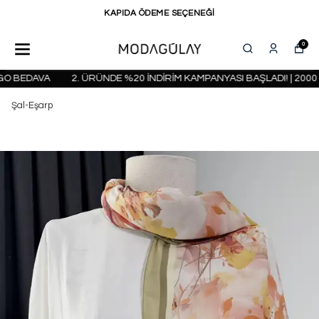
KAPIDA ÖDEME SEÇENEĞİ
0
 BEDAVA
2. ÜRÜNDE %20 İNDİRİM KAMPANYASI BAŞLADI! | 2000 T
Şal-Eşarp