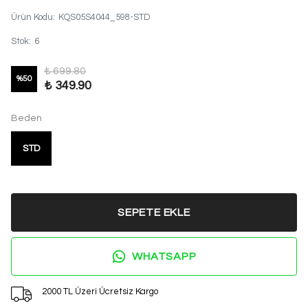
Ürün Kodu
:
KQS05S4044_598-STD
Stok
:
6
₺ 699.80
%
50
₺ 349.90
Beden
STD
SEPETE EKLE
WHATSAPP
2000 TL Üzeri Ücretsiz Kargo