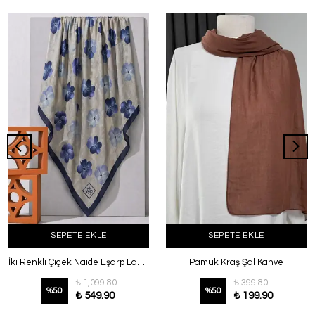
SEPETE EKLE
SEPETE EKLE
İki Renkli Çiçek Naide Eşarp Lacivert
Pamuk Kraş Şal Kahve
₺ 1,099.80
₺ 399.80
%
50
%
50
₺ 549.90
₺ 199.90