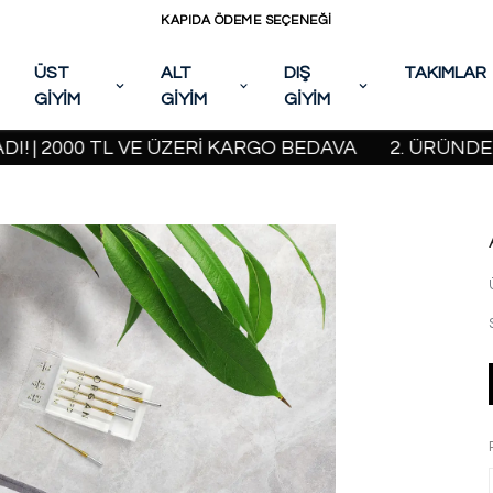
KAPIDA ÖDEME SEÇENEĞİ
ÜST
ALT
DIŞ
TAKIMLAR
GİYİM
GİYİM
GİYİM
000 TL VE ÜZERİ KARGO BEDAVA
2. ÜRÜNDE %20 İ