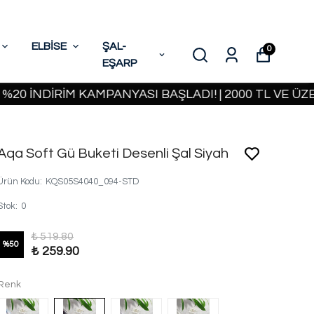
ELBİSE
ŞAL-
0
EŞARP
NDİRİM KAMPANYASI BAŞLADI! | 2000 TL VE ÜZERİ K
Aqa Soft Gü Buketi Desenli Şal Siyah
Ürün Kodu
:
KQS05S4040_094-STD
Stok
:
0
₺ 519.80
%
50
₺ 259.90
Renk