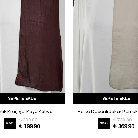
SEPETE EKLE
SEPETE EKLE
uk Kraş Şal Koyu Kahve
Halka Desenli Jakar Pamuk
₺ 399.80
₺ 739.80
%
50
%
50
₺ 199.90
₺ 369.90