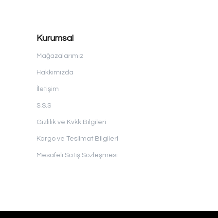
Kurumsal
Mağazalarımız
Hakkımızda
İletişim
S.S.S
Gizlilik ve Kvkk Bilgileri
Kargo ve Teslimat Bilgileri
Mesafeli Satış Sözleşmesi