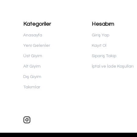
Kategoriler
Hesabım
Anasayfa
Giriş Yap
Yeni Gelenler
Kayıt Ol
Üst Giyim
Sipariş Takip
Alt Giyim
İptal ve İade Koşulları
Dış Giyim
Takımlar