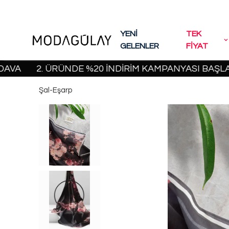
YENİ
TEK
GELENLER
FİYAT
2. ÜRÜNDE %20 İNDİRİM KAMPANYASI BAŞLADI! | 2
Şal-Eşarp