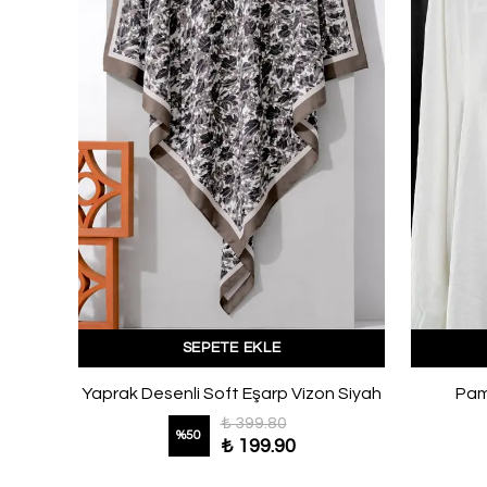
SEPETE EKLE
on
Yaprak Desenli Soft Eşarp Vizon Siyah
Pam
₺ 399.80
%
50
₺ 199.90