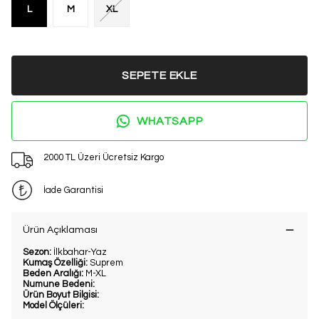
L
M
XL
SEPETE EKLE
WHATSAPP
2000 TL Üzeri Ücretsiz Kargo
İade Garantisi
Ürün Açıklaması
Sezon:
İlkbahar-Yaz
Kumaş Özelliği:
Suprem
Beden Aralığı:
M-XL
Numune Bedeni:
Ürün Boyut Bilgisi:
Model Ölçüleri: