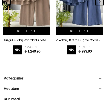
SEPETE EKLE
SEPETE EKLE
Büzgülü Salaş Pantolonlu Keten Takım Koyu Vizon
V Yaka Çift Sıra Düğme Modal Pantolonlu Takım İndigo
₺ 2,499.80
₺ 1,999.80
%
50
%
50
₺ 1,249.90
₺ 999.90
Kategoriler
Hesabım
Kurumsal