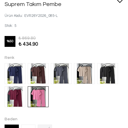
Suprem Takım Pembe
Ürün Kodu
:
EVR26Y2026_085-L
Stok
:
5
₺ 869.80
%
50
₺ 434.90
Renk
Beden