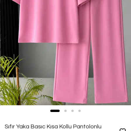
Sıfır Yaka Basıc Kısa Kollu Pantolonlu