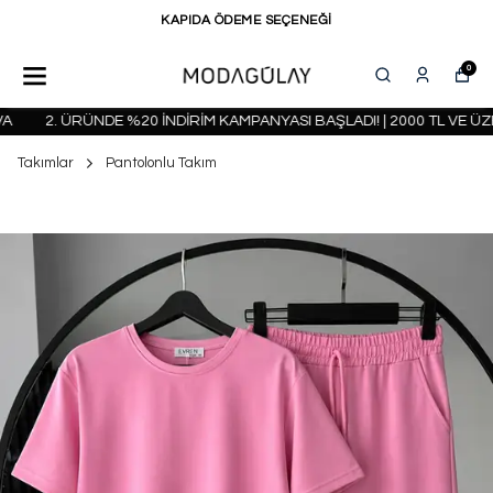
KAPIDA ÖDEME SEÇENEĞİ
0
2. ÜRÜNDE %20 İNDİRİM KAMPANYASI BAŞLADI! | 2000 TL VE ÜZE
Takımlar
Pantolonlu Takım