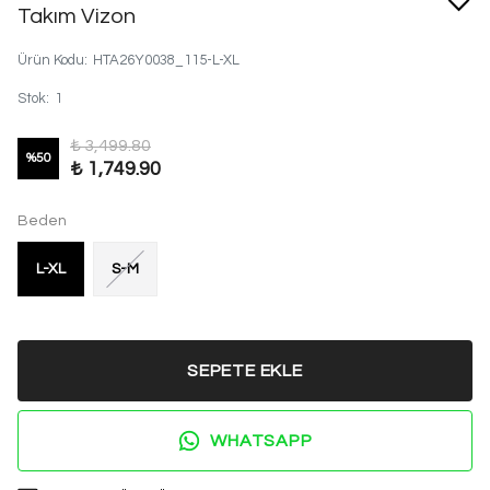
Takım Vizon
Ürün Kodu
:
HTA26Y0038_115-L-XL
Stok
:
1
₺ 3,499.80
%
50
₺ 1,749.90
Beden
L-XL
S-M
SEPETE EKLE
WHATSAPP