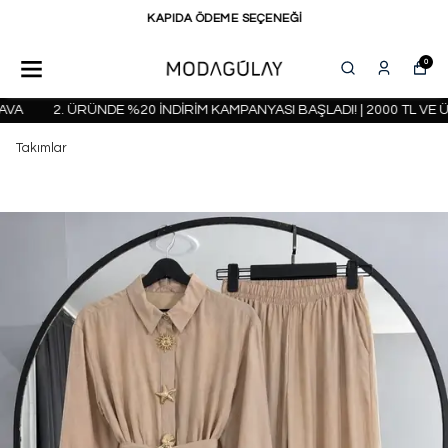
KAPIDA ÖDEME SEÇENEĞİ
0
A
2. ÜRÜNDE %20 İNDİRİM KAMPANYASI BAŞLADI! | 2000 TL VE Ü
Takımlar