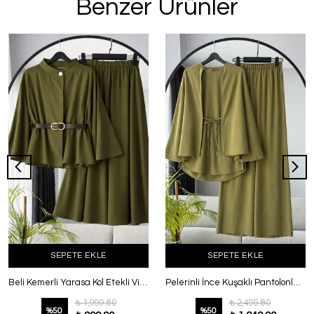
Benzer Ürünler
SEPETE EKLE
SEPETE EKLE
Beli Kemerli Yarasa Kol Etekli Viskon Tencel Takım Yağ Yeşili
Pelerinli İnce Kuşaklı Pantolonlu Takım Yağ Yeşili
₺ 1,999.80
₺ 2,499.80
%
50
%
50