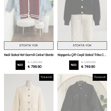
STOKTA YOK
STOKTA YOK
Kedi Sakal Kot Garnili Ceket Bordo
Kapşonlu Çift Cepli Sakal Triko Ceket Siyah
₺ 1,599.80
₺ 1,499.80
%
50
%
50
₺ 799.90
₺ 749.90
Tükendi
Tükendi