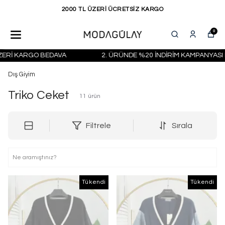
KAPIDA ÖDEME SEÇENEĞİ
0
Rİ KARGO BEDAVA
2. ÜRÜNDE %20 İNDİRİM KAMPANYASI BAŞ
Dış Giyim
Triko Ceket
11
ürün
Filtrele
Sırala
Tükendi
Tükendi