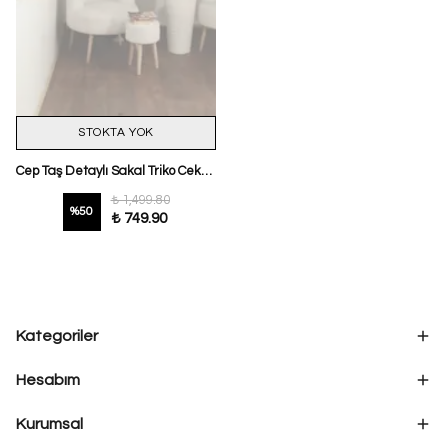
STOKTA YOK
Cep Taş Detaylı Sakal Triko Ceket Ekru
₺ 1,499.80
%
50
₺ 749.90
Kategoriler
Hesabım
Kurumsal