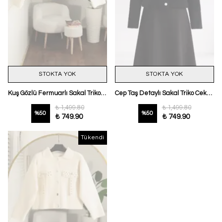
STOKTA YOK
STOKTA YOK
Kuş Gözlü Fermuarlı Sakal Triko Ceket Ekru
Cep Taş Detaylı Sakal Triko Ceket Siyah
₺ 1,499.80
₺ 1,499.80
%
50
%
50
₺ 749.90
₺ 749.90
Tükendi