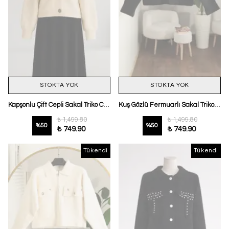
STOKTA YOK
STOKTA YOK
Kapşonlu Çift Cepli Sakal Triko Ceket Ekru
Kuş Gözlü Fermuarlı Sakal Triko Ceket Siyah
₺ 1,499.80
₺ 1,499.80
%
50
%
50
₺ 749.90
₺ 749.90
Tükendi
Tükendi