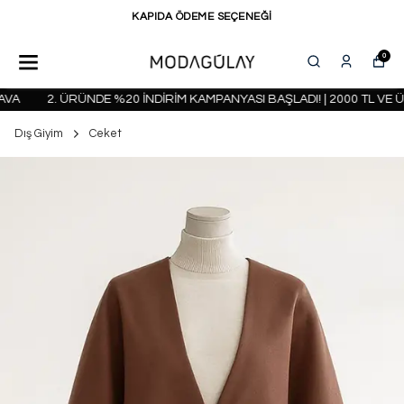
KAPIDA ÖDEME SEÇENEĞİ
0
A
2. ÜRÜNDE %20 İNDİRİM KAMPANYASI BAŞLADI! | 2000 TL VE Ü
Dış Giyim
Ceket