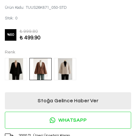
Ürün Kodu
:
TUUS26K671_050-STD
Stok
:
0
₺ 999.80
%
50
₺ 499.90
Renk
Stoğa Gelince Haber Ver
WHATSAPP
2000 TL Üzeri Ücretsiz Kargo