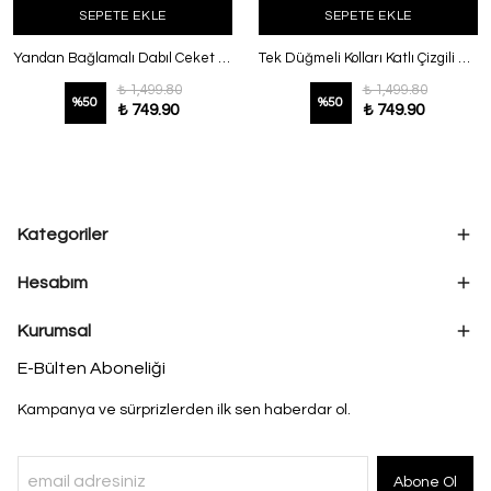
SEPETE EKLE
SEPETE EKLE
Yandan Bağlamalı Dabıl Ceket Camel
Tek Düğmeli Kolları Katlı Çizgili Modal Ceket Adaçayı
₺ 1,499.80
₺ 1,499.80
%
50
%
50
₺ 749.90
₺ 749.90
Kategoriler
Hesabım
Kurumsal
E-Bülten Aboneliği
Kampanya ve sürprizlerden ilk sen haberdar ol.
Abone Ol