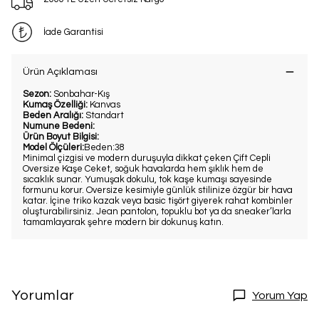
İade Garantisi
Ürün Açıklaması
Sezon:
Sonbahar-Kış
Kumaş Özelliği:
Kanvas
Beden Aralığı:
Standart
Numune Bedeni:
Ürün Boyut Bilgisi:
Model Ölçüleri:
Beden:38
Minimal çizgisi ve modern duruşuyla dikkat çeken Çift Cepli
Oversize Kaşe Ceket, soğuk havalarda hem şıklık hem de
sıcaklık sunar. Yumuşak dokulu, tok kaşe kumaşı sayesinde
formunu korur. Oversize kesimiyle günlük stilinize özgür bir hava
katar. İçine triko kazak veya basic tişört giyerek rahat kombinler
oluşturabilirsiniz. Jean pantolon, topuklu bot ya da sneaker’larla
tamamlayarak şehre modern bir dokunuş katın.
Yorumlar
Yorum Yap