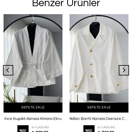
Benzer Ürünler
SEPETE EKLE
SEPETE EKLE
İnce Kuşaklı Kanvas Kimono Ekru
Kolları Bantlı Kanvas Oversıze Ceket Ekru
₺ 1,399.80
₺ 1,499.80
%
50
%
50