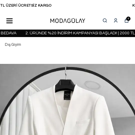
KAPIDA ÖDEME SEÇENEĞİ
0
EDAVA
2. ÜRÜNDE %20 İNDİRİM KAMPANYASI BAŞLADI! | 2000 TL 
Dış Giyim