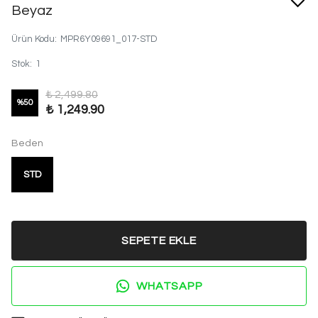
Beyaz
Ürün Kodu
:
MPR6Y09691_017-STD
Stok
:
1
₺ 2,499.80
%
50
₺ 1,249.90
Beden
STD
SEPETE EKLE
WHATSAPP