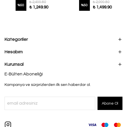
₺ 2,499.80
₺ 2,999.80
%
50
%
50
₺ 1,249.90
₺ 1,499.90
Kategoriler
Hesabım
Kurumsal
E-Bülten Aboneliği
Kampanya ve sürprizlerden ilk sen haberdar ol.
Abone Ol