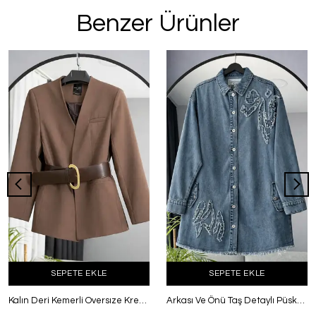
Benzer Ürünler
SEPETE EKLE
SEPETE EKLE
Kalın Deri Kemerli Oversıze Krep Ceket Kahve
Arkası Ve Önü Taş Detaylı Püsküllü Kot Ceket Açık Mavi