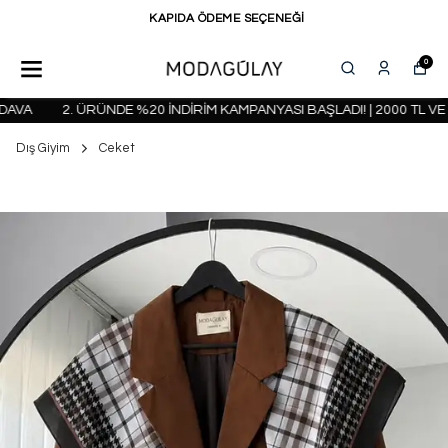
KAPIDA ÖDEME SEÇENEĞİ
0
VA
2. ÜRÜNDE %20 İNDİRİM KAMPANYASI BAŞLADI! | 2000 TL VE 
Dış Giyim
Ceket