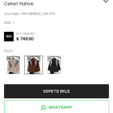
Ceket Kahve
Ürün Kodu
:
MRT26K6852_050-STD
Stok
:
1
₺ 1,499.80
%
50
₺ 749.90
Renk
SEPETE EKLE
WHATSAPP