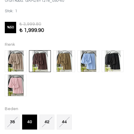
Ürün Kodu
:
GAMZ6Y1216_050-40
Stok
:
1
₺ 3,999.80
%
50
₺ 1,999.90
Renk
Beden
38
40
42
44