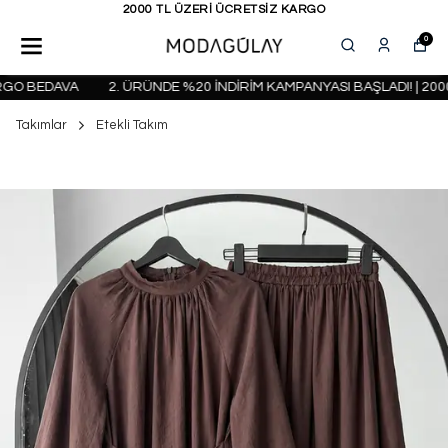
KAPIDA ÖDEME SEÇENEĞİ
0
O BEDAVA
2. ÜRÜNDE %20 İNDİRİM KAMPANYASI BAŞLADI! | 2000 
Takımlar
Etekli Takım