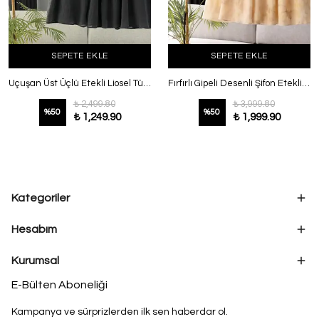
SEPETE EKLE
SEPETE EKLE
Uçuşan Üst Üçlü Etekli Liosel Tül Takım Füme
Fırfırlı Gipeli Desenli Şifon Etekli Takım Sarı
₺ 2,499.80
₺ 3,999.80
%
50
%
50
₺ 1,249.90
₺ 1,999.90
Kategoriler
Hesabım
Kurumsal
E-Bülten Aboneliği
Kampanya ve sürprizlerden ilk sen haberdar ol.