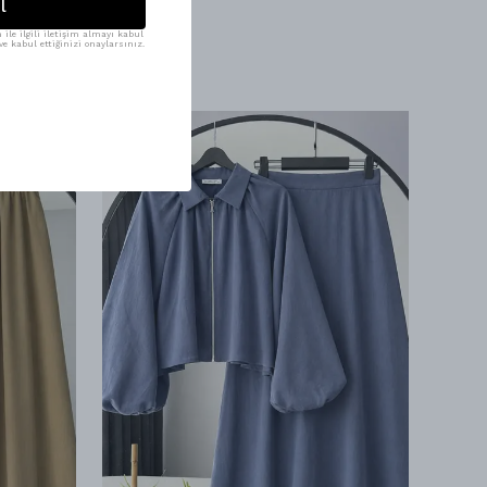
l
ile ilgili iletişim almayı kabul
e kabul ettiğinizi onaylarsınız.