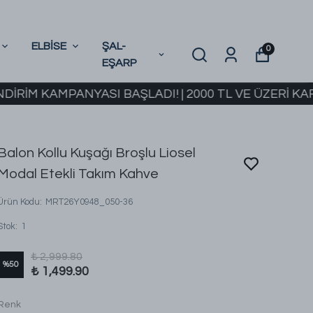
ELBİSE
ŞAL-
0
EŞARP
AMPANYASI BAŞLADI! | 2000 TL VE ÜZERİ KARGO BE
Balon Kollu Kuşağı Broşlu Liosel
Modal Etekli Takım Kahve
Ürün Kodu
:
MRT26Y0948_050-36
Stok
:
1
₺ 2,999.80
%
50
₺ 1,499.90
Renk