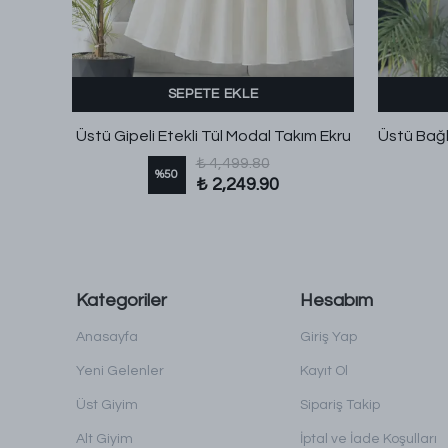
SEPETE EKLE
Oval Yan Düğmeli Etekli Dabıl Takım Mürdüm
Üstü Gipeli Etekli Tül Modal Takım Ekru
₺ 4,499.80
%
50
₺ 2,249.90
Kategoriler
Hesabım
Anasayfa
Giriş Yap
Yeni Gelenler
Kayıt Ol
Üst Giyim
Sipariş Takip
Alt Giyim
İptal ve İade Koşulları