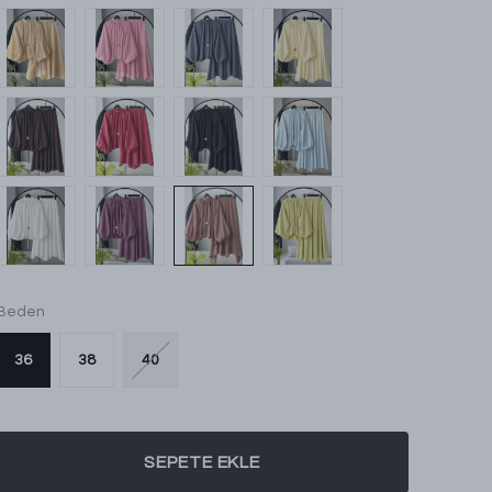
Beden
36
38
40
SEPETE EKLE