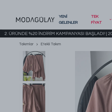
YENİ
TEK
GELENLER
FİYAT
NDE %20 İNDİRİM KAMPANYASI BAŞLADI! | 2000 TL 
Takımlar
Etekli Takım