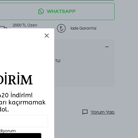
WHATSAPP
2000 TL Üzeri
İade Garantisi
Ücretsiz Kargo
Ürün Açıklaması
Sezon:
İlkbahar-Yaz
Kumaş Özelliği:
Liosel Modal Tül
Beden Aralığı:
36-40
Numune Bedeni:
DİRİM
Ürün Boyut Bilgisi:
Model Ölçüleri:
20 İndirim!
tları kaçırmamak
dol.
Yorum Yap
ediyorum