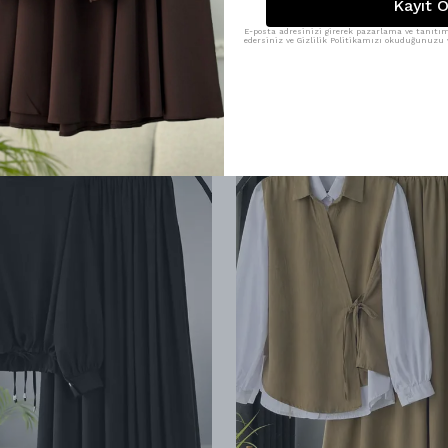
Kayıt O
E-posta adresinizi girerek pazarlama ve tanıtım 
edersiniz ve Gizlilik Politikamızı okuduğunuzu v
Benzer Ürünler