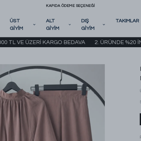
KAPIDA ÖDEME SEÇENEĞİ
ÜST
ALT
DIŞ
TAKIMLAR
GİYİM
GİYİM
GİYİM
VE ÜZERİ KARGO BEDAVA
2. ÜRÜNDE %20 İNDİRİM K