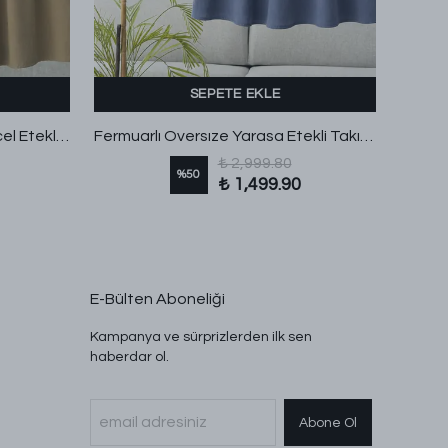
SEPETE EKLE
Yandan Bağlamalı Yelek Tencel Etekli Takım Yağ Yeşili
Fermuarlı Oversıze Yarasa Etekli Takım İndigo
₺ 2,999.80
%
50
₺ 1,499.90
E-Bülten Aboneliği
Kampanya ve sürprizlerden ilk sen
haberdar ol.
Abone Ol