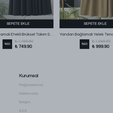
SEPETE EKLE
SEPETE EKLE
Üstü Bağlamalı Etekli Brüksel Takım Siyah
₺ 1,499.80
₺ 1,999.80
%
50
%
50
₺ 749.90
₺ 999.90
Kurumsal
Mağazalarımız
Hakkımızda
İletişim
S.S.S