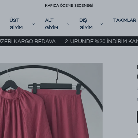
KAPIDA ÖDEME SEÇENEĞİ
ÜST
ALT
DIŞ
TAKIMLAR
GİYİM
GİYİM
GİYİM
KARGO BEDAVA
2. ÜRÜNDE %20 İNDİRİM KAMPANYASI