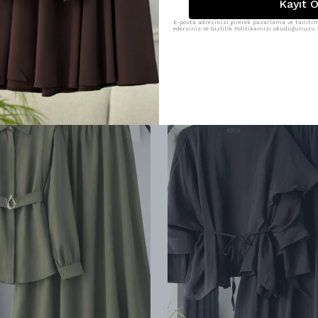
Kayıt O
E-posta adresinizi girerek pazarlama ve tanıtım 
edersiniz ve Gizlilik Politikamızı okuduğunuzu v
Benzer Ürünler