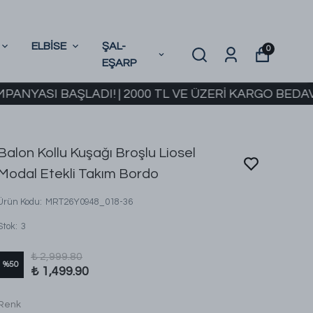
ELBİSE
ŞAL-
0
EŞARP
 BAŞLADI! | 2000 TL VE ÜZERİ KARGO BEDAVA
2. 
Balon Kollu Kuşağı Broşlu Liosel
Modal Etekli Takım Bordo
Ürün Kodu
:
MRT26Y0948_018-36
Stok
:
3
₺ 2,999.80
%
50
₺ 1,499.90
Renk