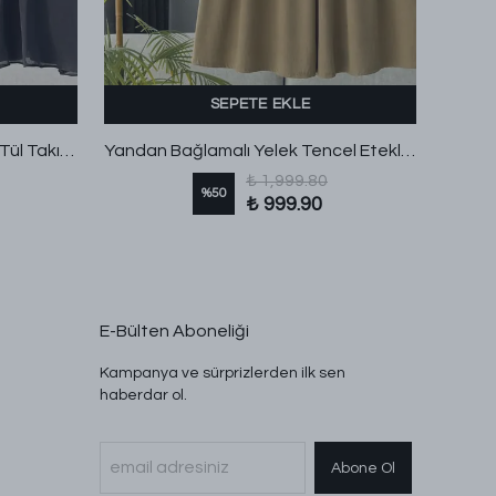
SEPETE EKLE
Uçuşan Üst Üçlü Etekli Liosel Tül Takım Siyah
Yandan Bağlamalı Yelek Tencel Etekli Takım Yağ Yeşili
₺ 1,999.80
%
50
₺ 999.90
E-Bülten Aboneliği
Kampanya ve sürprizlerden ilk sen
haberdar ol.
Abone Ol