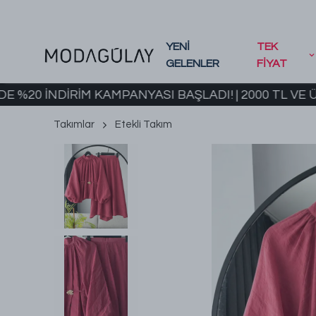
YENİ
TEK
GELENLER
FİYAT
NDİRİM KAMPANYASI BAŞLADI! | 2000 TL VE ÜZERİ 
Takımlar
Etekli Takım