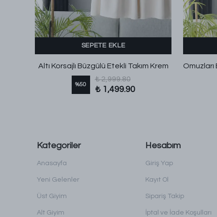
SEPETE EKLE
iyah
Altı Korsajlı Büzgülü Etekli Takım Krem
₺ 2,999.80
%
50
₺ 1,499.90
Kategoriler
Hesabım
Anasayfa
Giriş Yap
Yeni Gelenler
Kayıt Ol
Üst Giyim
Sipariş Takip
Alt Giyim
İptal ve İade Koşulları