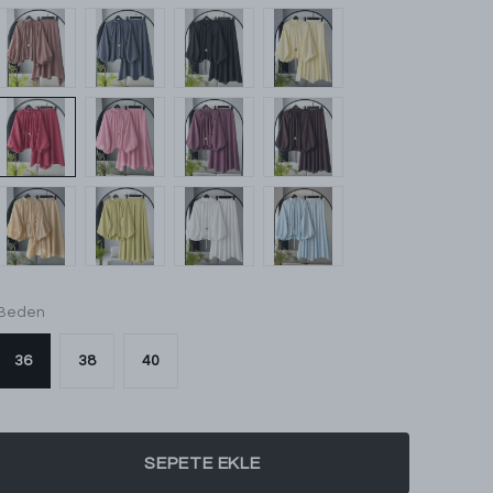
Beden
36
38
40
SEPETE EKLE