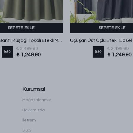
SEPETE EKLE
SEPETE EKLE
Omuzları Bantlı Kuşağı Tokalı Etekli Modal Takım Haki
₺ 2,499.80
₺ 2,499.80
%
50
%
50
₺ 1,249.90
₺ 1,249.90
Kurumsal
Mağazalarımız
Hakkımızda
İletişim
S.S.S