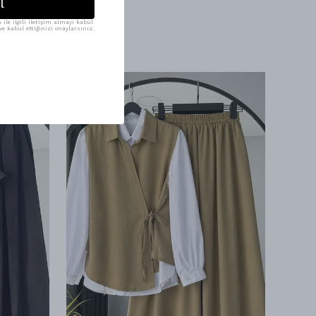
l
ile ilgili iletişim almayı kabul
e kabul ettiğinizi onaylarsınız.