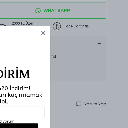
WHATSAPP
2000 TL Üzeri
İade Garantisi
Ücretsiz Kargo
Ürün Açıklaması
Sezon:
İlkbahar-Yaz
Kumaş Özelliği:
Liosel Modal Tül
Beden Aralığı:
36-40
Numune Bedeni:
DİRİM
Ürün Boyut Bilgisi:
Model Ölçüleri:
20 İndirim!
tları kaçırmamak
dol.
Yorum Yap
ediyorum