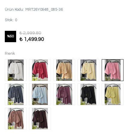
Ürün Kodu
:
MRT26Y0948_085-36
Stok
:
0
₺ 2,999.80
%
50
₺ 1,499.90
Renk