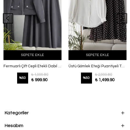
SEPETE EKLE
SEPETE EKLE
Fermuarlı Çift Cepli Etekli Dabıl Takım Antrasit
Üstü Gömlek Eteği Puantiyeli Takım Kahve Ekru
₺ 1,999.80
₺ 2,999.80
%
50
%
50
₺ 999.90
₺ 1,499.90
Kategoriler
Hesabım