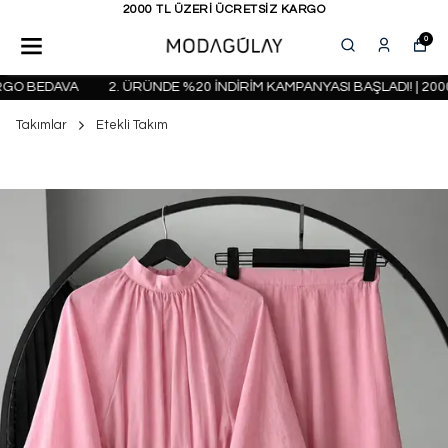
KAPIDA ÖDEME SEÇENEĞİ
0
O BEDAVA
2. ÜRÜNDE %20 İNDİRİM KAMPANYASI BAŞLADI! | 2000 
Takımlar
Etekli Takım