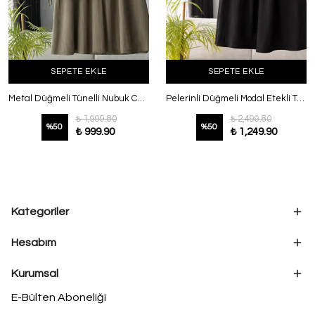
SEPETE EKLE
SEPETE EKLE
Metal Düğmeli Tünelli Nubuk Cupra Etekli Takım Haki
Pelerinli Düğmeli Modal Etekli Takım Siyah
₺ 1,999.80
₺ 2,499.80
%
50
%
50
₺ 999.90
₺ 1,249.90
Kategoriler
Hesabım
Kurumsal
E-Bülten Aboneliği