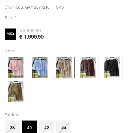
Ürün Kodu
:
GAMZ6Y1216_115-40
Stok
:
1
₺ 3,999.80
%
50
₺ 1,999.90
Renk
Beden
38
40
42
44