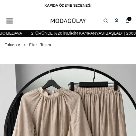
KAPIDA ÖDEME SEÇENEĞİ
0
 BEDAVA
2. ÜRÜNDE %20 İNDİRİM KAMPANYASI BAŞLADI! | 2000 T
Takımlar
Etekli Takım