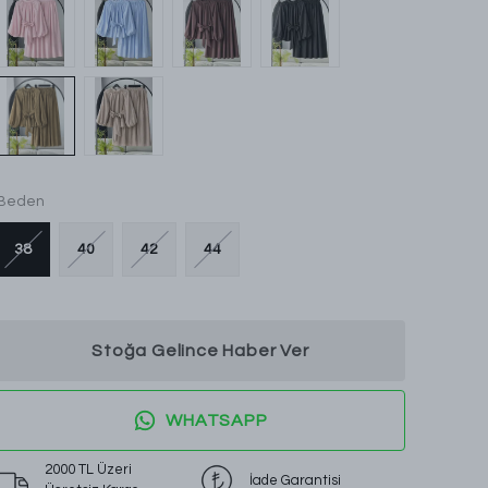
Beden
38
40
42
44
Stoğa Gelince Haber Ver
WHATSAPP
2000 TL Üzeri
İade Garantisi