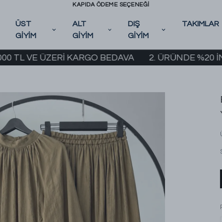
KAPIDA ÖDEME SEÇENEĞİ
ÜST
ALT
DIŞ
TAKIMLAR
GİYİM
GİYİM
GİYİM
VE ÜZERİ KARGO BEDAVA
2. ÜRÜNDE %20 İNDİRİM 