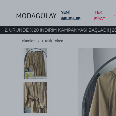
YENİ
TEK
GELENLER
FİYAT
ÜNDE %20 İNDİRİM KAMPANYASI BAŞLADI! | 2000 TL 
Takımlar
Etekli Takım