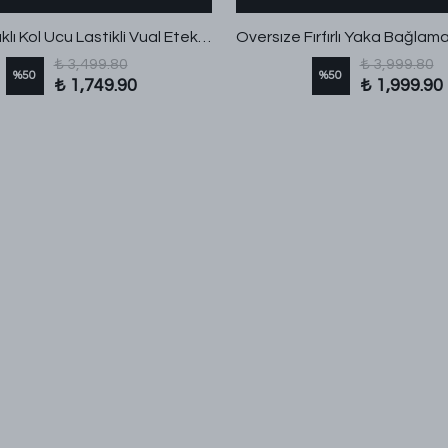
İnce Kuşaklı Kol Ucu Lastikli Vual Etekli Takım Kahve
₺ 3,499.80
₺ 3,999.80
%
50
%
50
₺ 1,749.90
₺ 1,999.90