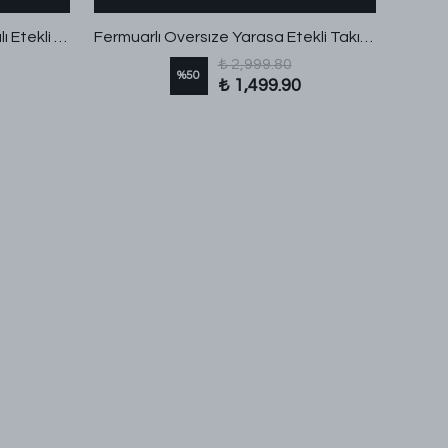
Oversıze Fırfırlı Yaka Bağlamalı Etekli Takım Vizon
Fermuarlı Oversıze Yarasa Etekli Takım Siyah
₺ 2,999.80
%
50
₺ 1,499.90