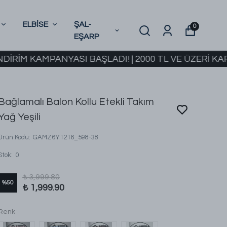
ELBİSE
ŞAL-
0
EŞARP
KAMPANYASI BAŞLADI! | 2000 TL VE ÜZERİ KARGO BE
Bağlamalı Balon Kollu Etekli Takım
Yağ Yeşili
Ürün Kodu
:
GAMZ6Y1216_598-38
Stok
:
0
₺ 3,999.80
%
50
₺ 1,999.90
Renk