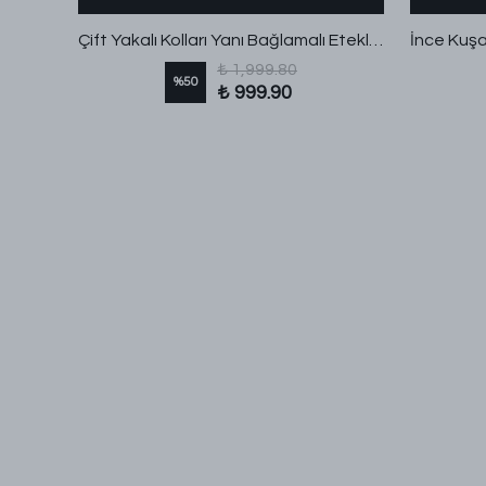
Büzgülü Fiyonk Detaylı Etekli Espino Takım Siyah
Çift Yakalı Kolları Yanı Bağlamalı Etekli Dabıl Takım Kahve
₺ 1,999.80
%
50
₺ 999.90