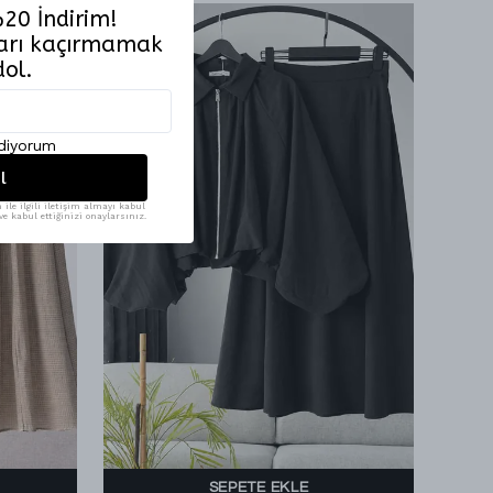
20 İndirim!
tları kaçırmamak
dol.
ediyorum
l
ile ilgili iletişim almayı kabul
e kabul ettiğinizi onaylarsınız.
SEPETE EKLE