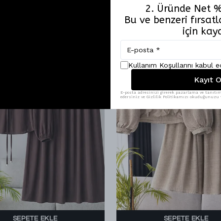
2. Üründe Net %
Bu ve benzeri fırsa
için kay
Kullanım Koşullarını kabul 
Kayıt O
E-posta adresinizi girerek pazarlama ve tanıtım 
edersiniz ve Gizlilik Politikamızı okuduğunuzu v
SEPETE EKLE
SEPETE EKLE