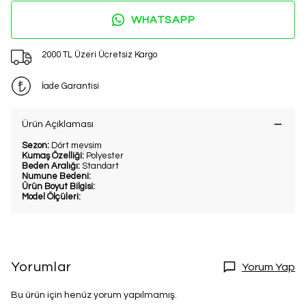
2. Üründe Net %20 İndirim!
WHATSAPP
Bu ve benzeri fırsatları kaçırmamak
için kaydol.
2000 TL Üzeri Ücretsiz Kargo
İade Garantisi
Kullanım Koşullarını kabul ediyorum
Kayıt Ol
Ürün Açıklaması
E-posta adresinizi girerek pazarlama ve tanıtım ile ilgili iletişim almayı kabul
edersiniz ve Gizlilik Politikamızı okuduğunuzu ve kabul ettiğinizi onaylarsınız.
Sezon:
Dört mevsim
Kumaş Özelliği:
Polyester
Beden Aralığı:
Standart
Numune Bedeni:
Ürün Boyut Bilgisi:
Model Ölçüleri:
Yorumlar
Yorum Yap
Bu ürün için henüz yorum yapılmamış.