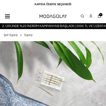
KAPIDA ÖDEME SEÇENEĞİ
0
 ÜRÜNDE %20 İNDİRİM KAMPANYASI BAŞLADI! | 2000 TL VE ÜZERİ KA
Şal-Eşarp
Eşarp