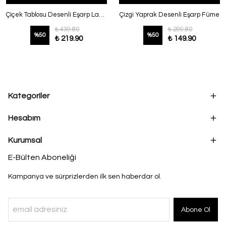
Çiçek Tablosu Desenli Eşarp Lacivert Bej
Çizgi Yaprak Desenli Eşarp Füme
₺ 439.80
₺ 299.80
%
50
%
50
₺ 219.90
₺ 149.90
Kategoriler
Hesabım
Kurumsal
E-Bülten Aboneliği
Kampanya ve sürprizlerden ilk sen haberdar ol.
Abone Ol