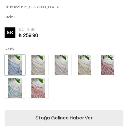
Ürün Kodu
:
KQS05S8000_064-STD
Stok
:
0
₺ 519.80
%
50
₺ 259.90
Renk
%20 İNDİRİM
Stoğa Gelince Haber Ver