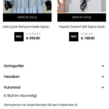
SEPETE EKLE
SEPETE EKLE
Hobi Çiçek Bahçesi Naide Eşarp Siyah
Yaprak Desenli Soft Eşarp Siyah
₺ 1,099.80
₺ 399.80
%
50
%
50
₺ 549.90
₺ 199.90
Kategoriler
Hesabım
Kurumsal
E-Bülten Aboneliği
Kampanya ve sürprizlerden ilk sen haberdar ol.