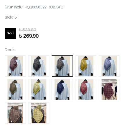
Ürün Kodu
:
KQS06S8022_032-STD
Stok
:
5
₺ 539.80
%
50
₺ 269.90
Renk