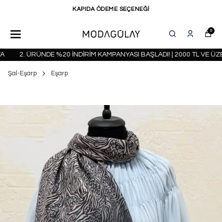
KAPIDA ÖDEME SEÇENEĞİ
0
2. ÜRÜNDE %20 İNDİRİM KAMPANYASI BAŞLADI! | 2000 TL VE ÜZER
Şal-Eşarp
Eşarp