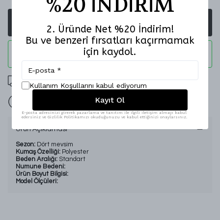
%20 İNDİRİM
SEPETE EKLE
2. Üründe Net %20 İndirim!
Bu ve benzeri fırsatları kaçırmamak
için kaydol.
WHATSAPP
2000 TL Üzeri Ücretsiz Kargo
Kullanım Koşullarını kabul ediyorum
Kayıt Ol
İade Garantisi
E-posta adresinizi girerek pazarlama ve tanıtım ile ilgili iletişim almayı kabul
edersiniz ve Gizlilik Politikamızı okuduğunuzu ve kabul ettiğinizi onaylarsınız.
Ürün Açıklaması
Sezon:
Dört mevsim
Kumaş Özelliği:
Polyester
Beden Aralığı:
Standart
Numune Bedeni:
Ürün Boyut Bilgisi:
Model Ölçüleri: