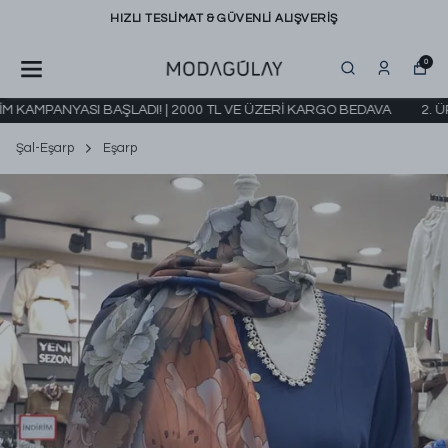
HIZLI TESLİMAT & GÜVENLİ ALIŞVERİŞ
0
KAMPANYASI BAŞLADI! | 2000 TL VE ÜZERİ KARGO BEDAVA
2. ÜRÜN
Şal-Eşarp
Eşarp