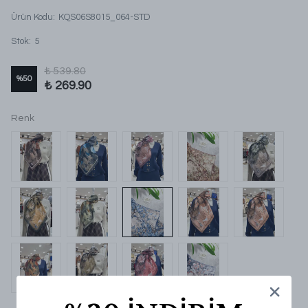
Ürün Kodu
:
KQS06S8015_064-STD
Stok
:
5
₺ 539.80
%
50
₺ 269.90
Renk