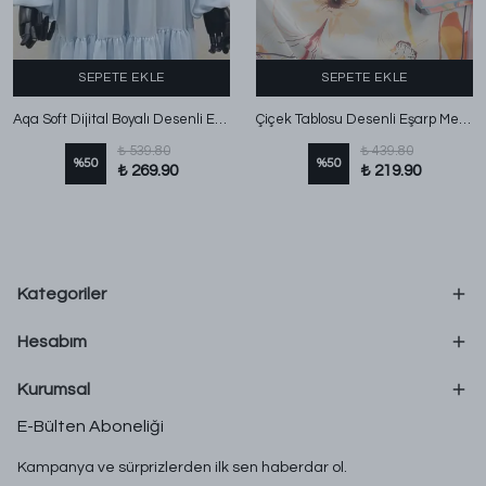
SEPETE EKLE
SEPETE EKLE
Aqa Soft Dijital Boyalı Desenli Eşarp Mavi
Çiçek Tablosu Desenli Eşarp Mercan
₺ 539.80
₺ 439.80
%
50
%
50
₺ 269.90
₺ 219.90
Kategoriler
Hesabım
Kurumsal
E-Bülten Aboneliği
Kampanya ve sürprizlerden ilk sen haberdar ol.