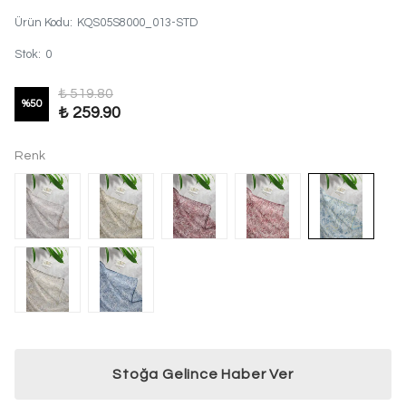
Ürün Kodu
:
KQS05S8000_013-STD
Stok
:
0
₺ 519.80
%
50
₺ 259.90
Renk
Stoğa Gelince Haber Ver