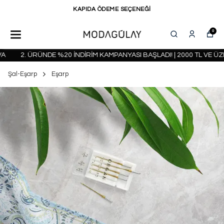
KAPIDA ÖDEME SEÇENEĞİ
0
2. ÜRÜNDE %20 İNDİRİM KAMPANYASI BAŞLADI! | 2000 TL VE ÜZER
Şal-Eşarp
Eşarp