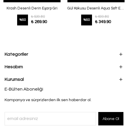
Krash Desenli Derin Eşarp Gri
Gül Kokusu Desenli Aqua Soft Eşarp Siyah
₺ 539.80
₺ 699.80
%
50
%
50
₺ 269.90
₺ 349.90
Kategoriler
Hesabım
Kurumsal
E-Bülten Aboneliği
Kampanya ve sürprizlerden ilk sen haberdar ol.
Abone Ol