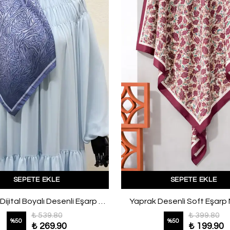
SEPETE EKLE
SEPETE EKLE
Aqa Soft Dijital Boyalı Desenli Eşarp Mavi
Yaprak Desenli Soft Eşarp
₺ 539.80
₺ 399.80
%
50
%
50
₺ 269.90
₺ 199.90