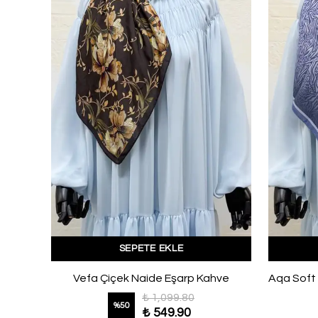
SEPETE EKLE
Aqa Soft Dijital Gül Desenli Eşarp Bordo
Vefa Çiçek Naide Eşarp Kahve
₺ 1,099.80
%
50
₺ 549.90