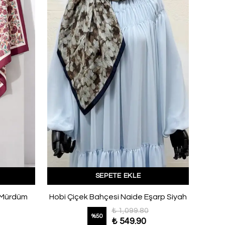
SEPETE EKLE
 Mürdüm
Hobi Çiçek Bahçesi Naide Eşarp Siyah
₺ 1,099.80
%
50
₺ 549.90