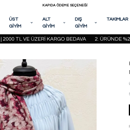
KAPIDA ÖDEME SEÇENEĞİ
ÜST
ALT
DIŞ
TAKIMLAR
GİYİM
GİYİM
GİYİM
 TL VE ÜZERİ KARGO BEDAVA
2. ÜRÜNDE %20 İNDİR