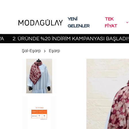
YENİ
TEK
GELENLER
FİYAT
. ÜRÜNDE %20 İNDİRİM KAMPANYASI BAŞLADI! | 2000
Şal-Eşarp
Eşarp