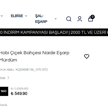
ELBİSE
ŞAL-
0
EŞARP
İM KAMPANYASI BAŞLADI! | 2000 TL VE ÜZERİ KARG
Hobi Çiçek Bahçesi Naide Eşarp
Mürdüm
Ürün Kodu
:
KQS06S8154_075-STD
Stok
:
7
₺ 1,099.80
%
50
₺ 549.90
Renk