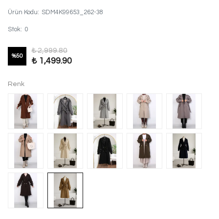
Ürün Kodu
:
SDM4K99653_262-38
Stok
:
0
₺ 2,999.80
%
50
₺ 1,499.90
Renk