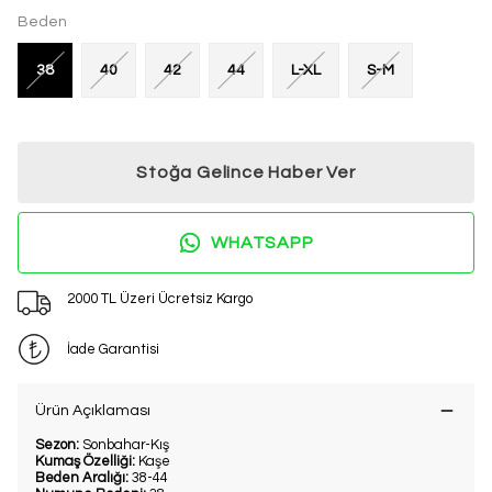
Beden
38
40
42
44
L-XL
S-M
Stoğa Gelince Haber Ver
WHATSAPP
2000 TL Üzeri Ücretsiz Kargo
İade Garantisi
Ürün Açıklaması
Sezon:
Sonbahar-Kış
Kumaş Özelliği:
Kaşe
Beden Aralığı:
38-44