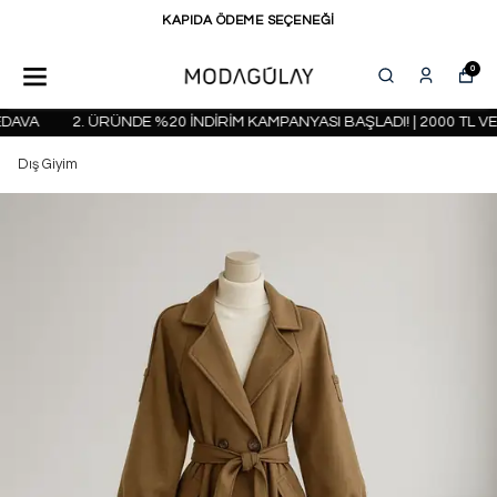
KAPIDA ÖDEME SEÇENEĞİ
0
AVA
2. ÜRÜNDE %20 İNDİRİM KAMPANYASI BAŞLADI! | 2000 TL VE 
Dış Giyim