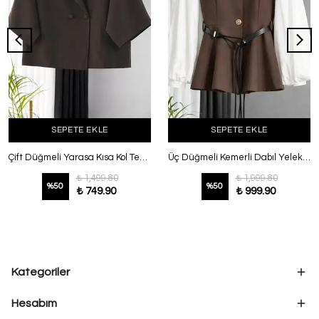
SEPETE EKLE
SEPETE EKLE
Çift Düğmeli Yarasa Kısa Kol Tencel Ceket Koyu Kahve
Üç Düğmeli Kemerli Dabıl Yelek Kahve
₺ 1,499.80
₺ 1,999.80
%
50
%
50
₺ 749.90
₺ 999.90
Kategoriler
Hesabım