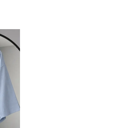
l
ile ilgili iletişim almayı kabul
e kabul ettiğinizi onaylarsınız.