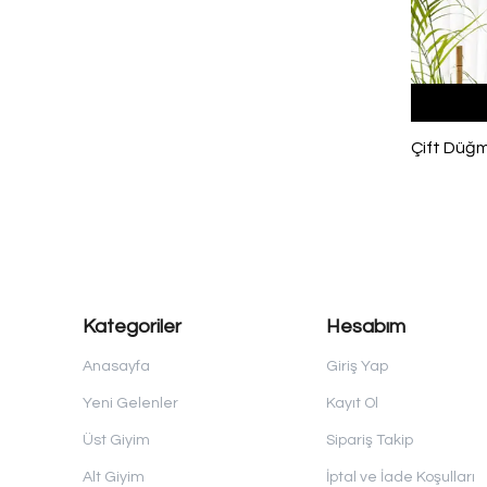
Kategoriler
Hesabım
Anasayfa
Giriş Yap
Yeni Gelenler
Kayıt Ol
Üst Giyim
Sipariş Takip
Alt Giyim
İptal ve İade Koşulları