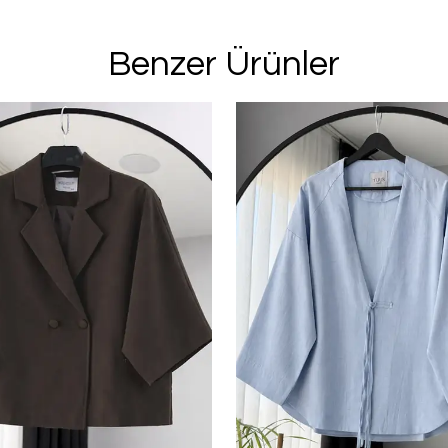
Kayıt O
E-posta adresinizi girerek pazarlama ve tanıtım 
edersiniz ve Gizlilik Politikamızı okuduğunuzu v
Benzer Ürünler