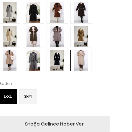
Beden
L-XL
S-M
Stoğa Gelince Haber Ver