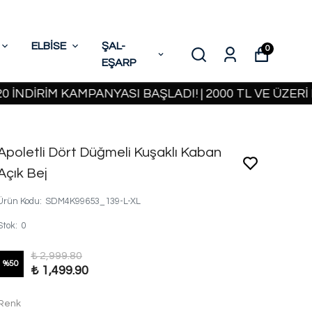
ELBİSE
ŞAL-
0
EŞARP
RİM KAMPANYASI BAŞLADI! | 2000 TL VE ÜZERİ KARG
Apoletli Dört Düğmeli Kuşaklı Kaban
Açık Bej
Ürün Kodu
:
SDM4K99653_139-L-XL
Stok
:
0
₺ 2,999.80
%
50
₺ 1,499.90
Renk