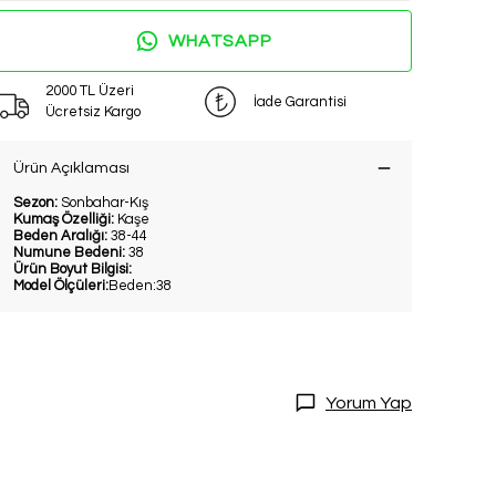
WHATSAPP
2000 TL Üzeri
İade Garantisi
Ücretsiz Kargo
Ürün Açıklaması
Sezon:
Sonbahar-Kış
Kumaş Özelliği:
Kaşe
Beden Aralığı:
38-44
Numune Bedeni:
38
DİRİM
Ürün Boyut Bilgisi:
Model Ölçüleri:
Beden:38
20 İndirim!
tları kaçırmamak
dol.
Yorum Yap
ediyorum