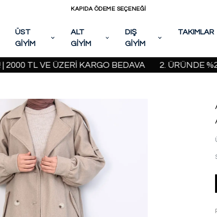
KAPIDA ÖDEME SEÇENEĞİ
ÜST
ALT
DIŞ
TAKIMLAR
GİYİM
GİYİM
GİYİM
 TL VE ÜZERİ KARGO BEDAVA
2. ÜRÜNDE %20 İNDİ