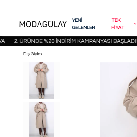
YENİ
TEK
GELENLER
FİYAT
. ÜRÜNDE %20 İNDİRİM KAMPANYASI BAŞLADI! | 2000
Dış Giyim