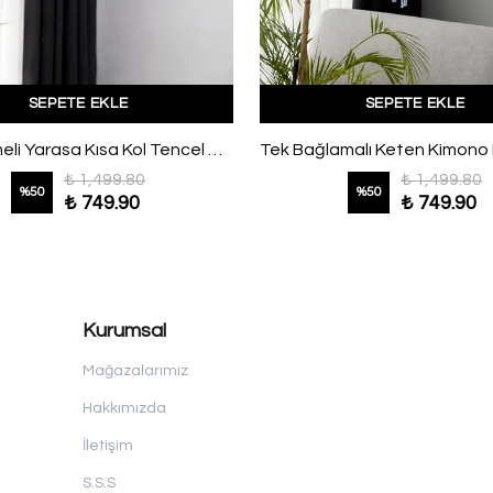
SEPETE EKLE
SEPETE EKLE
Çift Düğmeli Yarasa Kısa Kol Tencel Ceket Koyu Kahve
₺ 1,499.80
₺ 1,499.80
%
50
%
50
₺ 749.90
₺ 749.90
Kurumsal
Mağazalarımız
Hakkımızda
İletişim
S.S.S