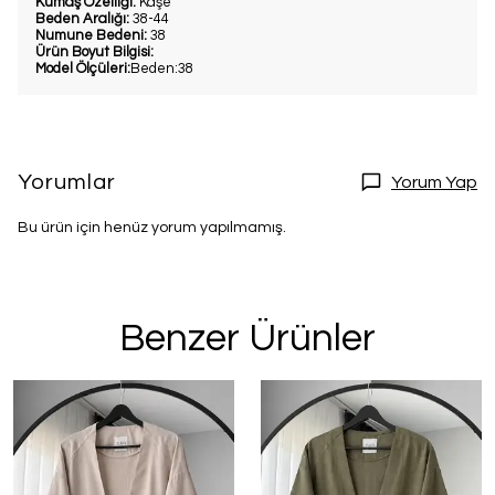
Kumaş Özelliği:
Kaşe
Beden Aralığı:
38-44
Numune Bedeni:
38
Ürün Boyut Bilgisi:
Model Ölçüleri:
Beden:38
Yorumlar
Yorum Yap
Bu ürün için henüz yorum yapılmamış.
Benzer Ürünler