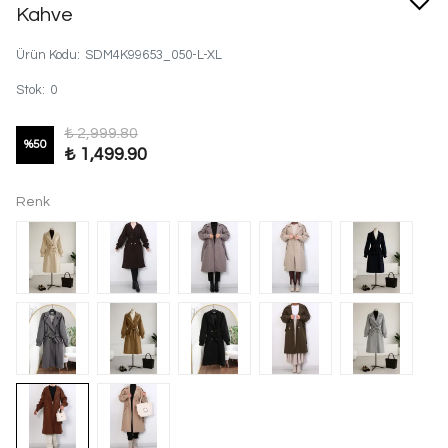
Kahve
Ürün Kodu
:
SDM4K99653_050-L-XL
Stok
:
0
₺ 2,999.80
%
50
₺ 1,499.90
Renk