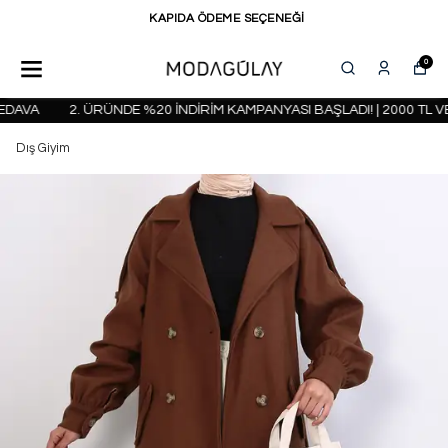
KAPIDA ÖDEME SEÇENEĞİ
0
AVA
2. ÜRÜNDE %20 İNDİRİM KAMPANYASI BAŞLADI! | 2000 TL VE
Dış Giyim