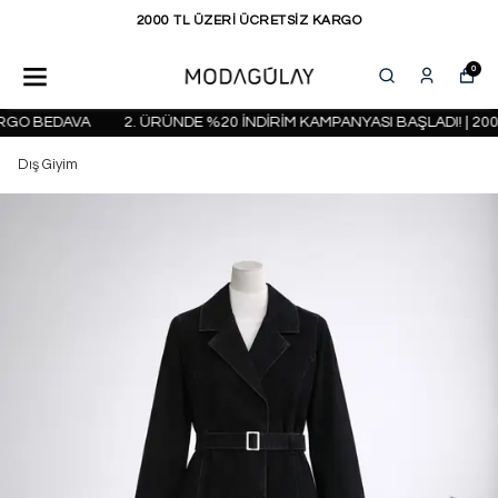
KAPIDA ÖDEME SEÇENEĞİ
0
RGO BEDAVA
2. ÜRÜNDE %20 İNDİRİM KAMPANYASI BAŞLADI! | 200
Dış Giyim