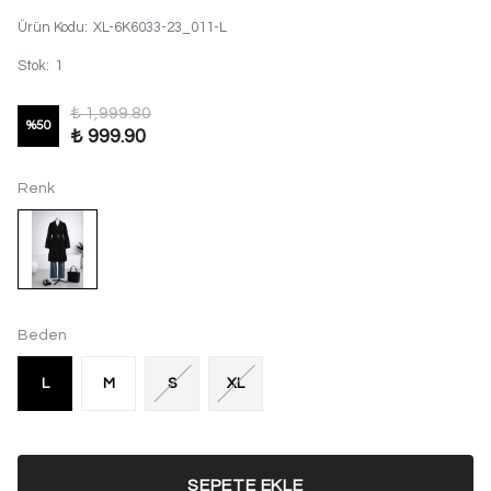
Ürün Kodu
:
XL-6K6033-23_011-L
Stok
:
1
₺ 1,999.80
%
50
₺ 999.90
Renk
Beden
L
M
S
XL
SEPETE EKLE