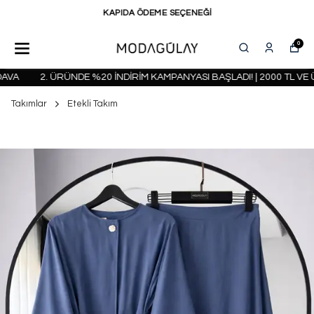
KAPIDA ÖDEME SEÇENEĞİ
0
A
2. ÜRÜNDE %20 İNDİRİM KAMPANYASI BAŞLADI! | 2000 TL VE Ü
Takımlar
Etekli Takım