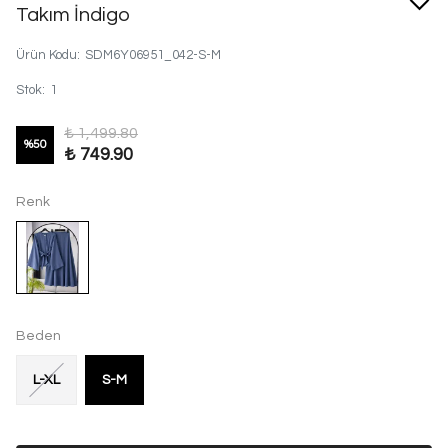
Takım İndigo
Ürün Kodu
:
SDM6Y06951_042-S-M
Stok
:
1
₺ 1,499.80
%
50
₺ 749.90
Renk
Beden
L-XL
S-M