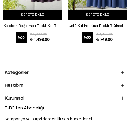
SEPETE EKLE
SEPETE EKLE
Kelebek Bağlamalı Etekli Kot Takım Mor
Üstü Kat Kat Kısa Etekli Brüksel Takım İndigo
₺ 2,999.80
₺ 1,499.80
%
50
%
50
₺ 1,499.90
₺ 749.90
Kategoriler
Hesabım
Kurumsal
E-Bülten Aboneliği
Kampanya ve sürprizlerden ilk sen haberdar ol.