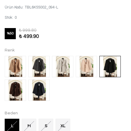
Ürün Kodu
:
TBL6K55002_094-L
Stok
:
0
₺ 999.80
%
50
₺ 499.90
Renk
Beden
L
M
S
XL