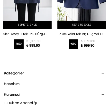
SEPETE EKLE
SEPETE EKLE
Aler Detaylı Etek Ucu BÜzgülü Ceket Lacivert
Hakim Yaka Tek Taş Düğmeli Dabıl Ceket Lacivert
₺ 1,999.80
₺ 1,999.80
%
50
%
50
₺ 999.90
₺ 999.90
Kategoriler
Hesabım
Kurumsal
E-Bülten Aboneliği