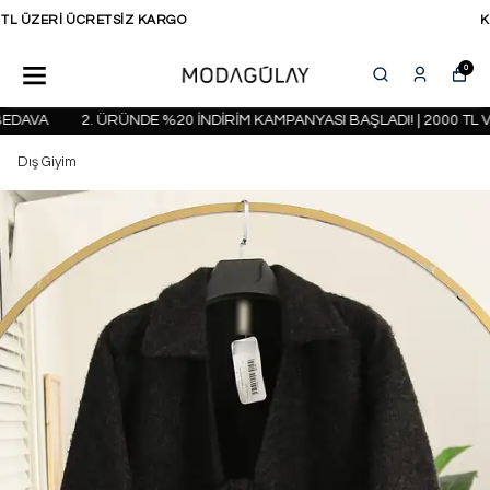
KAPIDA ÖDEME SEÇENEĞİ
0
DAVA
2. ÜRÜNDE %20 İNDİRİM KAMPANYASI BAŞLADI! | 2000 TL V
Dış Giyim