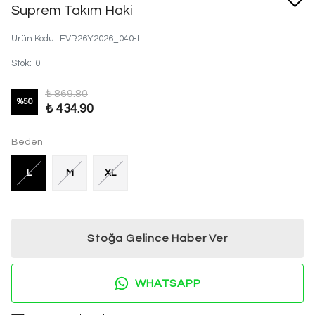
Suprem Takım Haki
Ürün Kodu
:
EVR26Y2026_040-L
Stok
:
0
₺ 869.80
%
50
₺ 434.90
Beden
L
M
XL
Stoğa Gelince Haber Ver
WHATSAPP