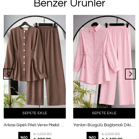
Benzer Ürünler
SEPETE EKLE
SEPETE EKLE
Arkası Gipeli Pileli Verev Modal Pantolonlu Takım Sütlü Kahve
Yanları Büzgülü Bağlamalı Dikişli Pantolonlu Takım Pembe
₺ 1,999.80
₺ 2,999.80
%
50
%
50