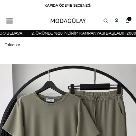
KAPIDA ÖDEME SEÇENEĞİ
0
O BEDAVA
2. ÜRÜNDE %20 İNDİRİM KAMPANYASI BAŞLADI! | 2000 
Takımlar